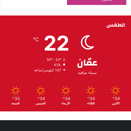
الطقس
22
℃
عمّان
34º - 22º
43%
1.67 كيلومتر/ساعة
سماء صافية
33
34
34
34
34
℃
℃
℃
℃
℃
الأثنين
الثلاثاء
الأربعاء
الخميس
الجمعة