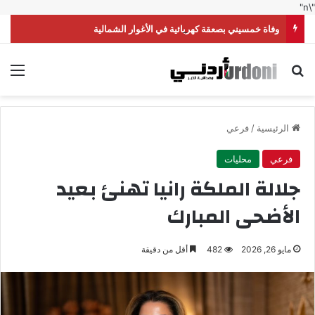
"\n"
وفاة خمسيني بصعقة كهربائية في الأغوار الشمالية
بحث عن
الق
الرئيسية
/
فرعي
فرعي
محليات
جلالة الملكة رانيا تهنئ بعيد
الأضحى المبارك
مايو 26, 2026
482
أقل من دقيقة