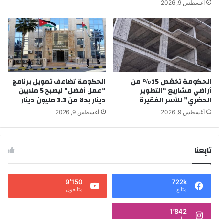
أغسطس 9, 2026
الحكومة تخصّص 15% من
الحكومة تضاعف تمويل برنامج
أراضي مشاريع “التطوير
“عمل أفضل” ليصبح 5 ملايين
الحضري” للأسر الفقيرة
دينار بدلا من 1.1 مليون دينار
أغسطس 9, 2026
أغسطس 9, 2026
تابِعنا
9٬150
722k
متابع
متابعون
1٬842
متابعون