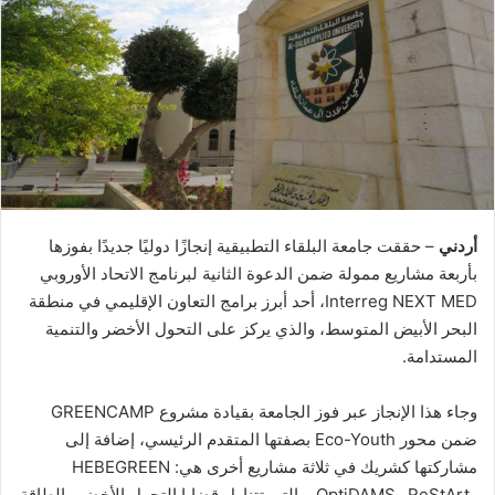
أردني
– حققت جامعة البلقاء التطبيقية إنجازًا دوليًا جديدًا بفوزها
بأربعة مشاريع ممولة ضمن الدعوة الثانية لبرنامج الاتحاد الأوروبي
Interreg NEXT MED، أحد أبرز برامج التعاون الإقليمي في منطقة
البحر الأبيض المتوسط، والذي يركز على التحول الأخضر والتنمية
المستدامة.
وجاء هذا الإنجاز عبر فوز الجامعة بقيادة مشروع GREENCAMP
ضمن محور Eco-Youth بصفتها المتقدم الرئيسي، إضافة إلى
مشاركتها كشريك في ثلاثة مشاريع أخرى هي: HEBEGREEN
وReStArt وOptiDAMS، والتي تتناول قضايا التحول الأخضر والطاقة