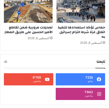
حماس تؤكد استعدادها لتنفيذ
تعديلات مرورية ضمن تقاطع
اتفاق غزة شرط التزام إسرائيل
الأمير الحسين على طريق المطار
به
أغسطس 8, 2026
أغسطس 8, 2026
تابِعنا
9٬150
722k
متابع
متابعون
1٬842
متابعون