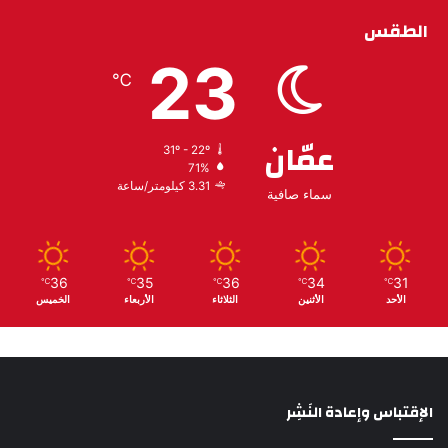
الطقس
23
℃
عمّان
31º - 22º
71%
3.31 كيلومتر/ساعة
سماء صافية
36
35
36
34
31
℃
℃
℃
℃
℃
الأحد
الأثنين
الثلاثاء
الأربعاء
الخميس
الإقتباس وإعادة النَشِر