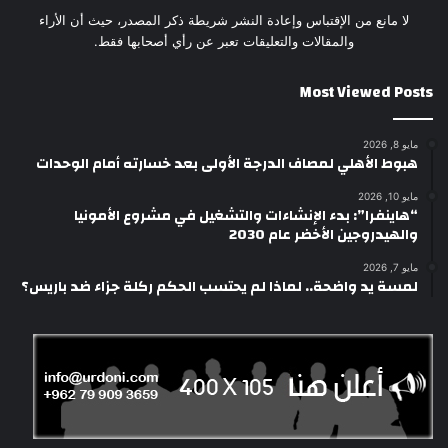
لا مانع من الإقتباس وإعادة النشر شريطة ذكر المصدر، حيث أن الأراء
والمقالات والتعليقات تعبر عن رأي أصحابها فقط.
Most Viewed Posts
مايو 8, 2026
هبوط الأهلي لمصاف الدرجة الأولى بعد خسارته أمام الوحدات
مايو 10, 2026
“هاينفرا”: بدء الإنشاءات والتشغيل في مشروع الأمونيا
والهيدروجين الأخضر عام 2030
مايو 7, 2026
لمسة يد واضحة.. لماذا لم يحتسب الحكم ركلة جزاء ضد باريس؟