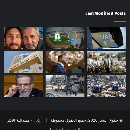
Last Modified Posts
© حقوق النشر 2026، جميع الحقوق محفوظة | أُردُني - مِصداقِيةُ الخَبَر
الرئيسية
إتصل بنا