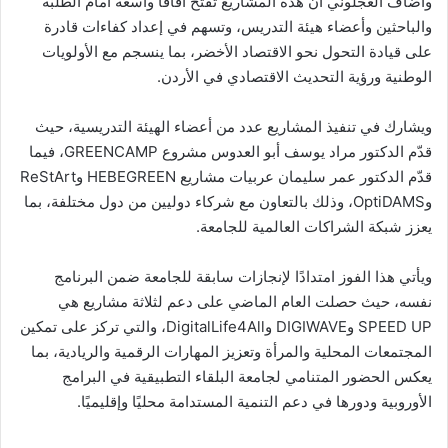
وأضاف العجلوني أن هذه المشاريع تفتح آفاقًا واسعة أمام الطلبة
والباحثين وأعضاء هيئة التدريس، وتسهم في إعداد كفاءات قادرة
على قيادة التحول نحو الاقتصاد الأخضر، بما ينسجم مع الأولويات
الوطنية ورؤية التحديث الاقتصادي في الأردن.
ويشارك في تنفيذ المشاريع عدد من أعضاء الهيئة التدريسية، حيث
قدّم الدكتور مراد يوسف أبو العدوس مشروع GREENCAMP، فيما
قدّم الدكتور عمر سليمان عربيات مشاريع HEBEGREEN وReStArt
وOptiDAMS، وذلك بالتعاون مع شركاء دوليين من دول مختلفة، بما
يعزز شبكة الشراكات العالمية للجامعة.
ويأتي هذا الفوز امتدادًا لإنجازات سابقة للجامعة ضمن البرنامج
نفسه، حيث حصلت العام الماضي على دعم لثلاثة مشاريع هي
SPEED UP وDIGIWAVE وDigitalLife4All، والتي تركز على تمكين
المجتمعات المحلية والمرأة وتعزيز المهارات الرقمية والريادية، بما
يعكس الحضور المتنامي لجامعة البلقاء التطبيقية في البرامج
الأوروبية ودورها في دعم التنمية المستدامة محليًا وإقليميًا.