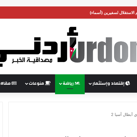
م الاستقلال لسفيرين (أسماء)
إقتصاد وإستثمار
رياضة
منوعات
مقالا
 أبطال آسيا 2