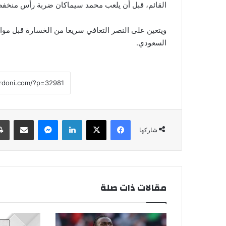
القائم، قبل أن يلعب محمد سيماكان ضربة رأس منخفض
ويتعين على النصر التعافي سريعا من الخسارة قبل م
السعودي.
فيسبوك
‫X
لينكدإن
ماسنجر
مشاركة عبر البريد
شاركها
مقالات ذات صلة