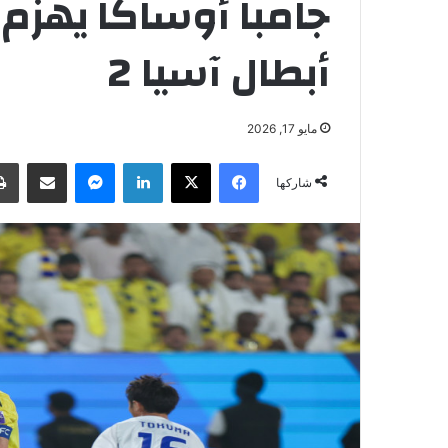
جامبا أوساكا يهزم 
أبطال آسيا 2
مايو 17, 2026
فيسبوك
‫X
لينكدإن
ماسنجر
مشاركة عبر البريد
شاركها