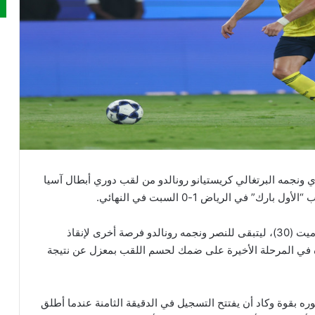
ي ونجمه البرتغالي كريستيانو رونالدو من لقب دوري أبطال آسيا
ويدين النادي الياباني بتتويجه إلى هدف التركي دينيز أوميت (30)، ليتبقى للنصر ونجمه رونالدو فرصة أخرى لإنقاذ
 في المرحلة الأخيرة على ضمك لحسم اللقب بمعزل عن نتيجة
ه بقوة وكاد أن يفتتح التسجيل في الدقيقة الثامنة عندما أطلق