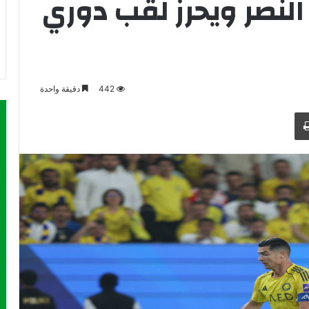
النصر ويحرز لقب دوري
442
دقيقة واحدة
طباعة