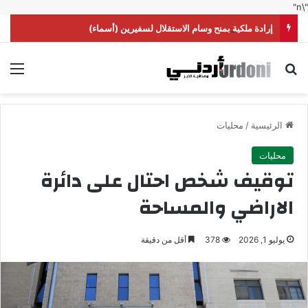
"\n"
إرادة ملكية بمنح وسام الاستقلال لسفيرين (أسماء)
بحث عن
الق
الرئيسية
/
محليات
محليات
توقيف شخص احتال على دائرة
الاراضي والمساحة
يوليو 1, 2026
378
أقل من دقيقة