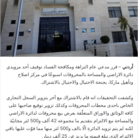
أردني
– قرر مدعي عام النزاهة ومكافحة الفساد توقيف أحد مزويدي
دائرة الاراضي والمساحة بالمحروقات اسبوعًا في مركز اصلاح
وتأهيل ماركا، بجنحة الاحتيال والاحتيال بالاشتراك.
وكشفت التحقيقات انه قام بالاشتراك مع آخر بتزوير السجل التجاري
الخاص باحدى محطات المحروقات وكذلك تزوير توقيع صاحبها على
كافة الوثائق والاوراق المتعلّقة بعرض بيع محروقات لدائرة الاراضي
والمساحة مع الالتزام بتقديم ما مجموعه 42 ألف و500 لتر مجانيّة
لكنه لم يتم تزويد الدائرة الّا بالف و500 لتر منها مما فوّت عليها باقي
الالتزام الذي تبلغ قيمته ما يزيد عن 25 ألف دينار.