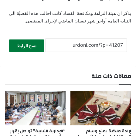
يذكر ان هيئة النزاهة ومكافحة الفساد كانت احالت هذه القضيّة الى
النيابة العامة أواخر شهر نيسان الماضي لإجراى المقتضى.
نسخ الرابط
مقالات ذات صلة
إرادة ملكية بمنح وسام
“الإدارية النيابية” تواصل إقرار