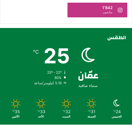
1٬842
متابعون
الطقس
25
℃
عمّان
25º - 22º
60%
5.16 كيلومتر/ساعة
سماء صافية
35
33
32
31
24
℃
℃
℃
℃
℃
الخميس
الجمعة
السبت
الأحد
الأثنين