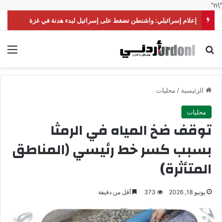
"\n"
إعلام إسرائيلي: واشنطن تضغط على إسرائيل لبدء هدنة في غزة
بحث عن
الق
الرئيسية
/
محليات
محليات
توقف ضخ المياه في الرمثا
بسبب كسر خط رئيسي (المناطق
المتأثرة)
يونيو 18, 2026
373
أقل من دقيقة