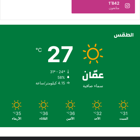
1٬842
متابعون
الطقس
27
℃
عمّان
31º - 24º
58%
4.15 كيلومتر/ساعة
سماء صافية
35
36
36
32
31
℃
℃
℃
℃
℃
السبت
الأحد
الأثنين
الثلاثاء
الأربعاء