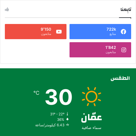
تابِعنا
9٬150
722k
متابع
متابعون
1٬842
متابعون
الطقس
30
℃
عمّان
31º - 22º
36%
6.43 كيلومتر/ساعة
سماء صافية