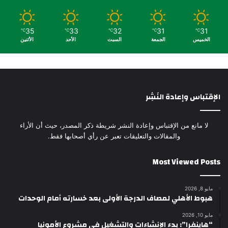
35
33
32
31
31
℃
℃
℃
℃
℃
الخميس
الجمعة
السبت
الأحد
الأثنين
الإقتباس وإعادة النَشِر
لا مانع من الإقتباس وإعادة النشر شريطة ذكر المصدر، حيث أن الأراء
والمقالات والتعليقات تعبر عن رأي أصحابها فقط.
Most Viewed Posts
مايو 8, 2026
هبوط الأهلي لمصاف الدرجة الأولى بعد خسارته أمام الوحدات
مايو 10, 2026
“هاينفرا”: بدء الإنشاءات والتشغيل في مشروع الأمونيا