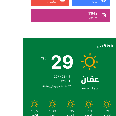
متابع
متابعون
1٬842
متابعون
الطقس
29
℃
عمّان
29º - 22º
37%
6.16 كيلومتر/ساعة
سماء صافية
35
33
32
31
28
℃
℃
℃
℃
℃
الخميس
الجمعة
السبت
الأحد
الأثنين