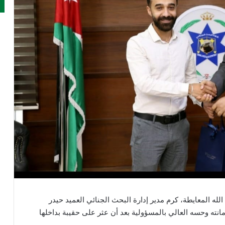
د الله المعايطة، كرم مدير إدارة البحث الجنائي العميد حيدر
انته وحسه العالي بالمسؤولية بعد أن عثر على حقيبة بداخلها