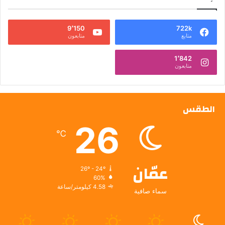
9٬150
722k
متابع
متابعون
1٬842
متابعون
الطقس
26
℃
عمّان
26º - 24º
60%
4.58 كيلومتر/ساعة
سماء صافية