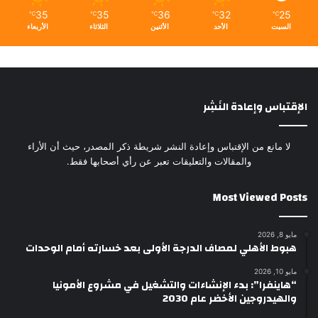
35
35
36
32
25
℃
℃
℃
℃
℃
السبت
الأحد
الأثنين
الثلاثاء
الأربعاء
الإقتباس وإعادة النَشِر
لا مانع من الإقتباس وإعادة النشر شريطة ذكر المصدر، حيث أن الأراء
والمقالات والتعليقات تعبر عن رأي أصحابها فقط.
Most Viewed Posts
مايو 8, 2026
هبوط الأهلي لمصاف الدرجة الأولى بعد خسارته أمام الوحدات
مايو 10, 2026
“هاينفرا”: بدء الإنشاءات والتشغيل في مشروع الأمونيا
والهيدروجين الأخضر عام 2030