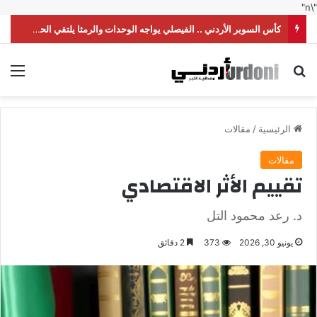
"\n"
كأس السوبر الأردني .. الفيصلي يواجه الوحدات والرمثا يلتقي الحسين
بحث عن
الق
الرئيسية
/
مقالات
مقالات
تقييم الأثر الاقتصادي
د. رعد محمود التل
يونيو 30, 2026
373
2 دقائق