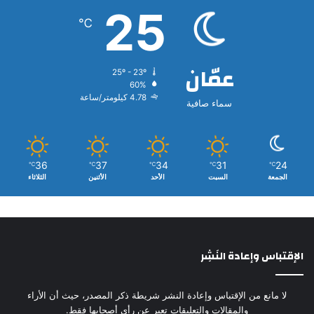
25
℃
عمّان
25º - 23º
60%
4.78 كيلومتر/ساعة
سماء صافية
36
37
34
31
24
℃
℃
℃
℃
℃
الجمعة
السبت
الأحد
الأثنين
الثلاثاء
الإقتباس وإعادة النَشِر
لا مانع من الإقتباس وإعادة النشر شريطة ذكر المصدر، حيث أن الأراء
والمقالات والتعليقات تعبر عن رأي أصحابها فقط.