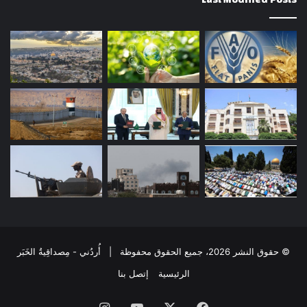
© حقوق النشر 2026، جميع الحقوق محفوظة | أُردُني - مِصداقِيةُ الخَبَر
الرئيسية
إتصل بنا