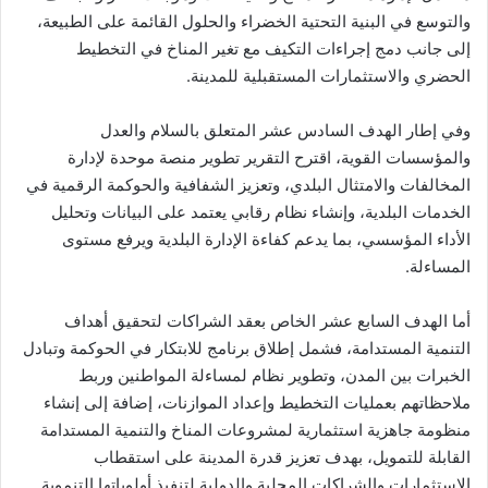
والتوسع في البنية التحتية الخضراء والحلول القائمة على الطبيعة،
إلى جانب دمج إجراءات التكيف مع تغير المناخ في التخطيط
الحضري والاستثمارات المستقبلية للمدينة.
وفي إطار الهدف السادس عشر المتعلق بالسلام والعدل
والمؤسسات القوية، اقترح التقرير تطوير منصة موحدة لإدارة
المخالفات والامتثال البلدي، وتعزيز الشفافية والحوكمة الرقمية في
الخدمات البلدية، وإنشاء نظام رقابي يعتمد على البيانات وتحليل
الأداء المؤسسي، بما يدعم كفاءة الإدارة البلدية ويرفع مستوى
المساءلة.
أما الهدف السابع عشر الخاص بعقد الشراكات لتحقيق أهداف
التنمية المستدامة، فشمل إطلاق برنامج للابتكار في الحوكمة وتبادل
الخبرات بين المدن، وتطوير نظام لمساءلة المواطنين وربط
ملاحظاتهم بعمليات التخطيط وإعداد الموازنات، إضافة إلى إنشاء
منظومة جاهزية استثمارية لمشروعات المناخ والتنمية المستدامة
القابلة للتمويل، بهدف تعزيز قدرة المدينة على استقطاب
الاستثمارات والشراكات المحلية والدولية لتنفيذ أولوياتها التنموية