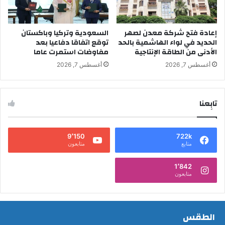
إعادة فتح شركة معدن لصهر
السعودية وتركيا وباكستان
الحديد في لواء الهاشمية بالحد
توقع اتفاقا دفاعيا بعد
الأدنى من الطاقة الإنتاجية
مفاوضات استمرت عاما
أغسطس 7, 2026
أغسطس 7, 2026
تابِعنا
9٬150
722k
متابع
متابعون
1٬842
متابعون
الطقس