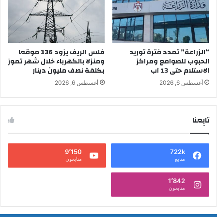
“الزراعة” تمدد فترة توريد
فلس الريف يزود 136 موقعا
الحبوب للصوامع ومراكز
ومنزلا بالكهرباء خلال شهر تموز
الاستلام حتى 13 آب
بكلفة نصف مليون دينار
أغسطس 6, 2026
أغسطس 6, 2026
تابِعنا
9٬150
722k
متابع
متابعون
1٬842
متابعون