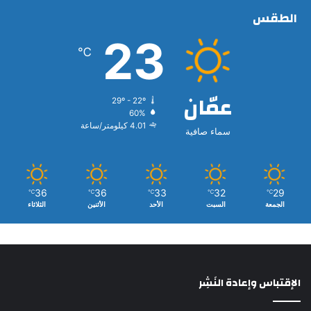
الطقس
23
℃
عمّان
29º - 22º
60%
4.01 كيلومتر/ساعة
سماء صافية
36
36
33
32
29
℃
℃
℃
℃
℃
الجمعة
السبت
الأحد
الأثنين
الثلاثاء
الإقتباس وإعادة النَشِر