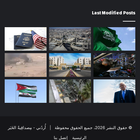
Last Modified Posts
© حقوق النشر 2026، جميع الحقوق محفوظة | أُردُني - مِصداقِيةُ الخَبَر
الرئيسية
إتصل بنا