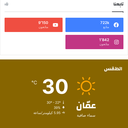
تابِعنا
9٬150
722k
متابع
متابعون
1٬842
متابعون
الطقس
30
℃
عمّان
30º - 22º
39%
5.95 كيلومتر/ساعة
سماء صافية