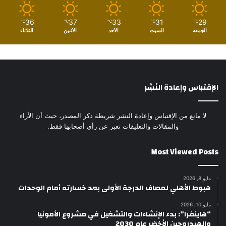
36
37
33
31
29
℃
℃
℃
℃
℃
الجمعة
السبت
الأحد
الأثنين
الثلاثاء
الإقتباس وإعادة النَشِر
لا مانع من الإقتباس وإعادة النشر شريطة ذكر المصدر، حيث أن الأراء
والمقالات والتعليقات تعبر عن رأي أصحابها فقط.
Most Viewed Posts
مايو 8, 2026
هبوط الأهلي لمصاف الدرجة الأولى بعد خسارته أمام الوحدات
مايو 10, 2026
“هاينفرا”: بدء الإنشاءات والتشغيل في مشروع الأمونيا
والهيدروجين الأخضر عام 2030