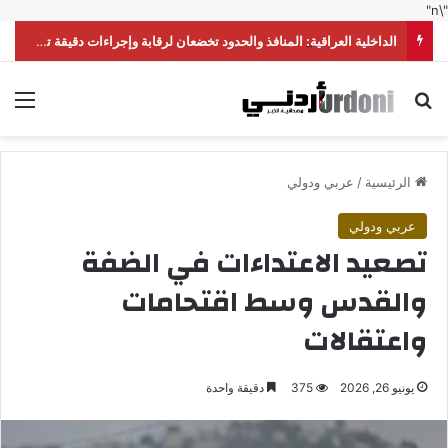
"\n"
الداخلية العراقية: المنافذ والحدود تخضعان لرقابة وإجراءات دقيقة تحقق أعلى درجات الأمن
بحث عن
الق
الرئيسية
/
عربي ودولي
عربي ودولي
تصعيد الاعتداءات في الضفة
والقدس وسط اقتحامات
واعتقالات
يونيو 26, 2026
375
دقيقة واحدة