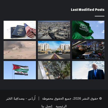
Last Modified Posts
© حقوق النشر 2026، جميع الحقوق محفوظة | أُردُني - مِصداقِيةُ الخَبَر
الرئيسية
إتصل بنا