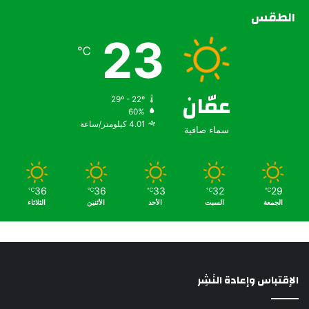
الطقس
23
℃
عمّان
29º - 22º
60%
4.01 كيلومتر/ساعة
سماء صافية
36
36
33
32
29
℃
℃
℃
℃
℃
الجمعة
السبت
الأحد
الأثنين
الثلاثاء
الإقتباس وإعادة النَشِر