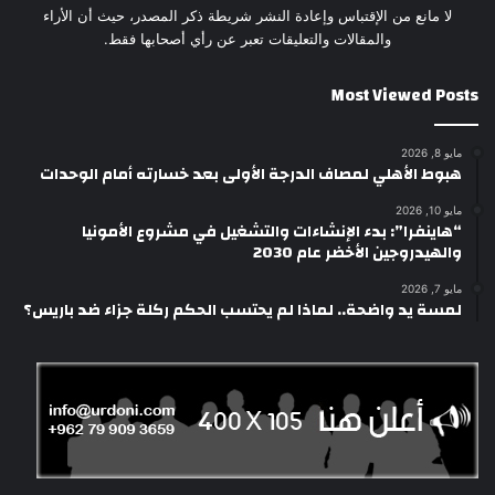
لا مانع من الإقتباس وإعادة النشر شريطة ذكر المصدر، حيث أن الأراء
والمقالات والتعليقات تعبر عن رأي أصحابها فقط.
Most Viewed Posts
مايو 8, 2026
هبوط الأهلي لمصاف الدرجة الأولى بعد خسارته أمام الوحدات
مايو 10, 2026
“هاينفرا”: بدء الإنشاءات والتشغيل في مشروع الأمونيا
والهيدروجين الأخضر عام 2030
مايو 7, 2026
لمسة يد واضحة.. لماذا لم يحتسب الحكم ركلة جزاء ضد باريس؟