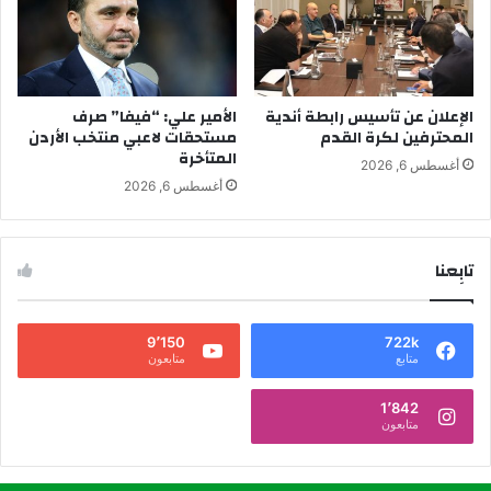
الإعلان عن تأسيس رابطة أندية
الأمير علي: “فيفا” صرف
المحترفين لكرة القدم
مستحقات لاعبي منتخب الأردن
المتأخرة
أغسطس 6, 2026
أغسطس 6, 2026
تابِعنا
9٬150
722k
متابع
متابعون
1٬842
متابعون