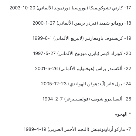
17- كارني تشوكويميكا (بوروسيا دورتموند الألماني) 20-10-2003
18- رومانو شميد (فيردر بريمن الألماني) 27-1-2000
19- كريستوف باومغارتنر (لايبزيغ الألماني) 1-8-1999
20- كونراد لايمر (بايرن ميونيخ الألماني) 27-5-1997
22- ألكسندر براس (هوفنهايم الألماني) 26-5-2001
24- بول فانر (آيندهوفن الهولندي) 23-12-2005
26- أليساندرو شوبف (فولفسبيرغر) 7-2-1994
* الهجوم
7- ماركو أرناوتوفيتش (النجم الأحمر الصربي) 19-4-1989