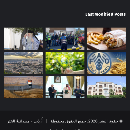
Last Modified Posts
© حقوق النشر 2026، جميع الحقوق محفوظة | أُردُني - مِصداقِيةُ الخَبَر