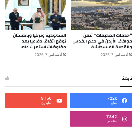
“خدمات المخيمات” تثمن
السعودية وتركيا وباكستان
مواقف الأردن في دعم القدس
توقع اتفاقا دفاعيا بعد
والقضية الفلسطينية
مفاوضات استمرت عاما
أغسطس 7, 2026
أغسطس 7, 2026
تابِعنا
9٬150
722k
متابع
متابعون
1٬842
متابعون