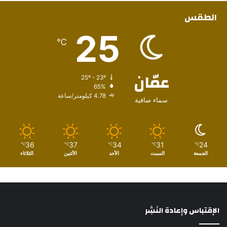
الطقس
25
℃
عمّان
25º - 23º
65%
4.78 كيلومتر/ساعة
سماء صافية
36
37
34
31
24
℃
℃
℃
℃
℃
الجمعة
السبت
الأحد
الأثنين
الثلاثاء
الإقتباس وإعادة النَشِر