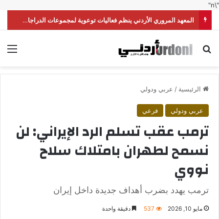
"\n"
المعهد المروري الأردني ينظم فعاليات توعوية لمجموعات الدراجات النارية
بحث عن
الق
الرئيسية
/
عربي ودولي
عربي ودولي
فرعي
ترمب عقب تسلم الرد الإيراني: لن
نسمح لطهران بامتلاك سلاح
نووي
ترمب يهدد بضرب أهداف جديدة داخل إيران
مايو 10, 2026
537
دقيقة واحدة