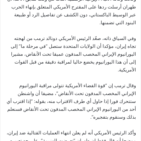
طهران أرسلت ردها على المقترح الأمريكي المتعلق بإنهاء الحرب
عبر الوسيط الباكستاني، دون الكشف عن تفاصيل الرد أو طبيعة
البنود التي تضمنها.
وفي السياق ذاته، صعّد الرئيس الأمريكي دونالد ترمب من لهجته
تجاه إيران، مؤكدا أن الولايات المتحدة ستصل “في مرحلة ما” إلى
اليورانيوم الإيراني المخصب المدفون عميقا تحت الأنقاض، مشيرا
إلى أن هذا اليورانيوم يخضع حاليا لمراقبة دقيقة من قبل القوات
الأمريكية.
وقال ترمب إن “قوة الفضاء الأمريكية تتولى مراقبة اليورانيوم
الإيراني المخصب المدفون تحت الأنقاض”، مضيفا أن واشنطن
ستتحرك فورا إذا حاول أي طرف الاقتراب منه، بقوله: “إذا اقترب أي
أحد من اليورانيوم الإيراني المخصب المدفون تحت الأنقاض فسنعلم
بذلك وسنقوم بتفجيره”.
وأكد الرئيس الأمريكي أنه لم يعلن انتهاء العمليات القتالية ضد إيران،
موضحا أنه قال فقط إن طهران “تعرضت للهزيمة”، على حد تعبيره.