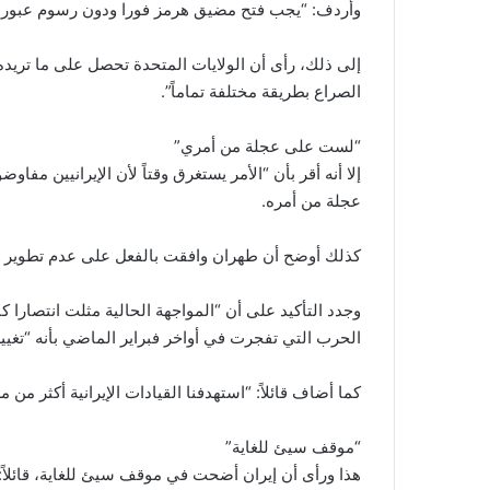
وأردف: “يجب فتح مضيق هرمز فورا ودون رسوم عبور وي
إلى ذلك، رأى أن الولايات المتحدة تحصل على ما تريده 
الصراع بطريقة مختلفة تماماً”.
“لست على عجلة من أمري”
إلا أنه أقر بأن “الأمر يستغرق وقتاً لأن الإيرانيين 
عجلة من أمره.
كذلك أوضح أن طهران وافقت بالفعل على عدم تطوير أ
وجدد التأكيد على أن “المواجهة الحالية مثلت انتصارا ك
الحرب التي تفجرت في أواخر فبراير الماضي بأنه “تغيير 
كما أضاف قائلاً: “استهدفنا القيادات الإيرانية أكثر من 
“موقف سيئ للغاية”
هذا ورأى أن إيران أضحت في موقف سيئ للغاية، قائلاً: