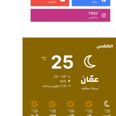
متابع
متابعون
1٬842
متابعون
الطقس
25
℃
عمّان
25º - 24º
64%
3.81 كيلومتر/ساعة
سماء صافية
35
35
36
32
25
℃
℃
℃
℃
℃
السبت
الأحد
الأثنين
الثلاثاء
الأربعاء