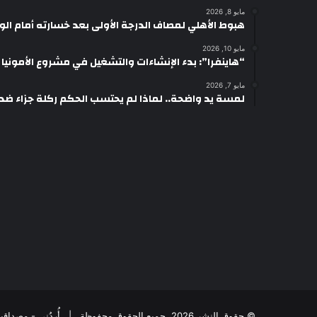
مايو 8, 2026
هبوط الأهلي لمصاف الدرجة الأولى بعد خسارته أمام ال
مايو 10, 2026
“هاينفرا”: بدء الإنشاءات والتشغيل في مشروع الأمونيا وال
مايو 7, 2026
لمسة يد واضحة.. لماذا لم يحتسب الحكم ركلة جزاء ضد
© حقوق النشر 2026، جميع الحقوق محفوظة | أُردُني - مِصداقِيةُ الخَبَر