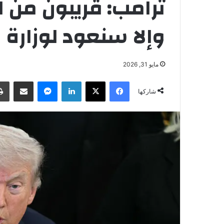
ترامب: قريبون من ا
وإلا سنعود لوزارة 
مايو 31, 2026
فيسبوك
‫X
لينكدإن
ماسنجر
مشاركة عبر البريد
شاركها