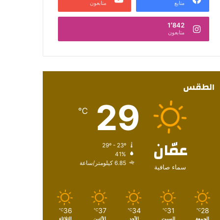
متابع
متابعون
1٬842
متابعون
الطقس
29
℃
عمّان
29º - 23º
41%
6.85 كيلومتر/ساعة
سماء صافية
36
37
34
31
28
℃
℃
℃
℃
℃
الجمعة
السبت
الأحد
الأثنين
الثلاثاء