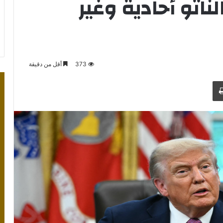
ناتو أحادية وغير
373
أقل من دقيقة
طباعة