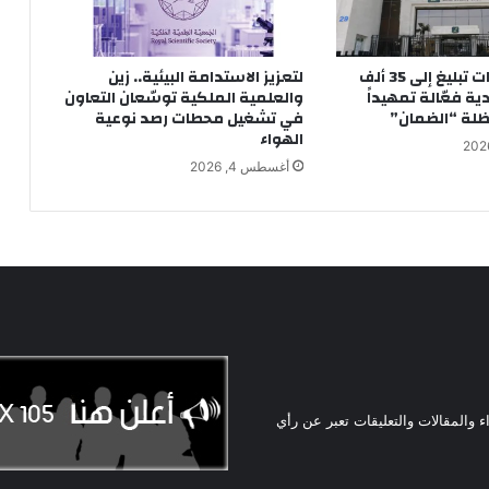
إرسال إشعارات تبليغ إلى 35 ألف
لتعزيز الاستدامة البيئية.. زين
 فعّالة تمهيداً
والعلمية الملكية توسّعان التعاون
لة “الضمان”
في تشغيل محطات رصد نوعية
الهواء
أغسطس 4, 2026
ء والمقالات والتعليقات تعبر عن رأي