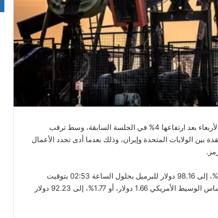
أفادت وكالة رويترز بتراجع أسعار النفط اليوم الأربعاء بعد ارتفاعها 4% في الجلسة السابقة، وسط ترقب
بين الولايات المتحدة وإيران، وذلك بعدما أدى تجدد الأعمال
مز.
وانخفضت العقود الآجلة لخام برنت 1.42 دولار، أو 1.43%، إلى 98.16 دولار للبرميل بحلول الساعة 02:53 بتوقيت
غرينتش، في حين تراجعت العقود الآجلة لخام غرب تكساس الوسيط الأمريكي 1.66 دولار، أو 1.77%، إلى 92.23 دولار