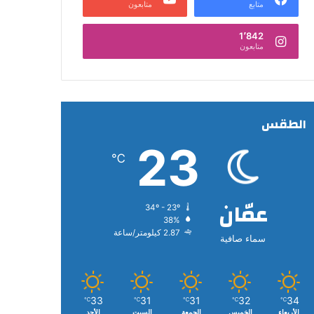
متابع
متابعون
1٬842
متابعون
الطقس
23
℃
عمّان
34º - 23º
38%
2.87 كيلومتر/ساعة
سماء صافية
33
31
31
32
34
℃
℃
℃
℃
℃
الأربعاء
الخميس
الجمعة
السبت
الأحد