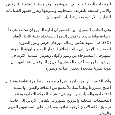
المنتجات الريفية والحرف اليدوية بما يوفر مساحة إضافية للحرفيين
والأسر المنتجة للتعريف بمنتجاتهم وتسويقها ويعزز حضور الصناعات
التقليدية الأردنية ضمن فعاليات المهرجان.
وفي الجانب البصري، بين الخضير أن إدارة المهرجان ستنفذ عرضاً
لإضاءة بوابة هادريان (قوس النصر) باستخدام تقنية ثلاثية الأبعاد
(3D)، في مشهد يعكس رسالة مهرجان جرش ويبرز الصورة
الحضارية للأردن إلى جانب إطلاق الشعار الجديد والهوية البصرية
للمهرجان المستوحاة من رموز وألوان ونقوش المدينة الأثرية في
جرش، بما يجسد الإرث الحضاري العريق للموقع ويمنح المهرجان
هوية بصرية متجددة تعكس أصالته وتطوره.
وأكد الخضير، أن مهرجان جرش لم يعد مجرد تظاهرة ثقافية وفنية بل
أصبح مشروعاً وطنياً متكاملاً يجمع بين الثقافة والفنون والتنمية
الاقتصادية والسياحية ويسهم في تنشيط الحركة التجارية ودعم
المجتمعات المحلية والترويج للموروث الثقافي الأردني إلى جانب
ترسيخ مكانة الأردن كوجهة ثقافية وسياحية على المستويين العربي
والدولي.