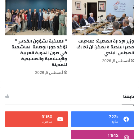
وزير الإدارة المحلية: صلاحيات
“الملكية لشؤون القدس”
مدير البلدية لا يمكن أن تخالف
تؤكد دور الوصاية الهاشمية
المجلس البلدي
في صون الهوية العربية
والإسلامية والمسيحية
أغسطس 5, 2026
للمدينة
أغسطس 5, 2026
تابِعنا
9٬150
722k
متابع
متابعون
1٬842