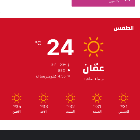
متابعون
الطقس
24
℃
عمّان
31º - 23º
55%
4.55 كيلومتر/ساعة
سماء صافية
35
33
32
31
31
℃
℃
℃
℃
℃
الخميس
الجمعة
السبت
الأحد
الأثنين