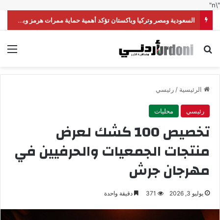
"\n"
السعودية ومصر وتركيا وباكستان تؤكد أهمية حماية ممرات هرمز وباب المندب
بحث عن
الق
الرئيسية
/
رئيسي
رئيسي
محليات
تخصيص 100 كشك لعرض
منتجات الجمعيات والحرفيين في
مهرجان جرش
يوليو 3, 2026
371
دقيقة واحدة