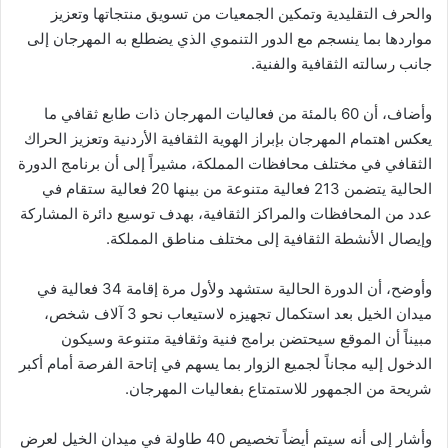
والحرف التقليدية وتمكين الجمعيات من تسويق منتجاتها وتعزيز
مواردها بما ينسجم مع الدور التنموي الذي يضطلع به المهرجان إلى
جانب رسالته الثقافية والفنية.
وأضاف، أن 60 بالمئة من فعاليات المهرجان ذات طابع ثقافي ما
يعكس اهتمام المهرجان بإبراز الهوية الثقافية الأردنية وتعزيز الحراك
الثقافي في مختلف محافظات المملكة، مشيراً إلى أن برنامج الدورة
الحالية يتضمن 213 فعالية متنوعة من بينها 20 فعالية ستقام في
عدد من المحافظات والمراكز الثقافية، بهدف توسيع دائرة المشاركة
وإيصال الأنشطة الثقافية إلى مختلف مناطق المملكة.
وأوضح، أن الدورة الحالية ستشهد ولأول مرة إقامة 34 فعالية في
ميدان الخيل بعد استكمال تجهيزه لاستيعاب نحو 3 آلاف شخص،
مبيناً أن الموقع سيحتضن برامج فنية وثقافية متنوعة وسيكون
الدخول إليه مجاناً لجميع الزوار بما يسهم في إتاحة الفرصة أمام أكبر
شريحة من الجمهور للاستمتاع بفعاليات المهرجان.
وأشار إلى أنه سيتم أيضاً تخصيص 40 طاولة في ميدان الخيل لعرض