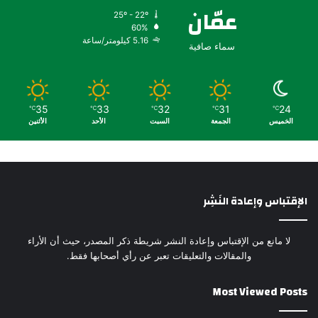
عمّان
25º - 22º
60%
5.16 كيلومتر/ساعة
سماء صافية
35
33
32
31
24
℃
℃
℃
℃
℃
الخميس
الجمعة
السبت
الأحد
الأثنين
الإقتباس وإعادة النَشِر
لا مانع من الإقتباس وإعادة النشر شريطة ذكر المصدر، حيث أن الأراء
والمقالات والتعليقات تعبر عن رأي أصحابها فقط.
Most Viewed Posts