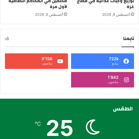
توزيع وجبات غذائية في قطاع
محلفين في المحاكم النظامية
غزة
لأول مرة
أغسطس 6, 2026
أغسطس 6, 2026
تابِعنا
9٬150
722k
متابع
متابعون
1٬842
متابعون
الطقس
25
℃