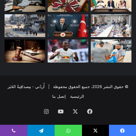
© حقوق النشر 2026، جميع الحقوق محفوظة | أُردُني - مِصداقِيةُ الخَبَر
الرئيسية
إتصل بنا
فيسبوك
‫X
‫YouTube
انستقرام