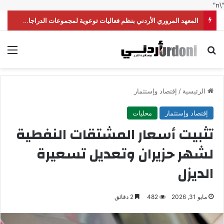
"\n"
المعهد المروري الأردني ينظم فعاليات توعوية لمجموعات الدراجات النارية
بحث عن
الق
الرئيسية
/
إقتصاد وإستثمار
إقتصاد وإستثمار
محليات
تثبيت أسعار المشتقات النفطية
لشهر حزيران وتعديل تسعيرة
الديزل
مايو 31, 2026
482
2 دقائق