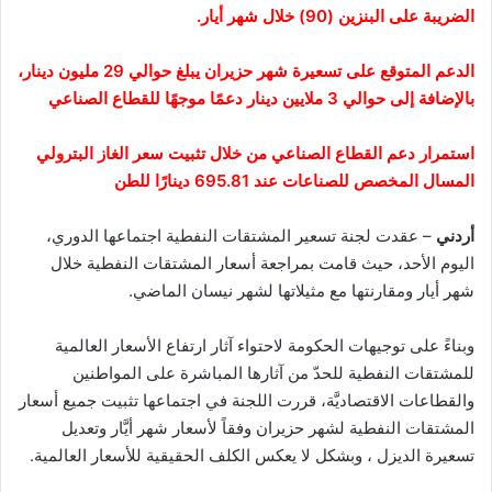
الضريبة على البنزين (90) خلال شهر أيار.
الدعم المتوقع على تسعيرة شهر حزيران يبلغ حوالي 29 مليون دينار،
بالإضافة إلى حوالي 3 ملايين دينار دعمًا موجهًا للقطاع الصناعي
استمرار دعم القطاع الصناعي من خلال تثبيت سعر الغاز البترولي
المسال المخصص للصناعات عند 695.81 دينارًا للطن
أردني
– عقدت لجنة تسعير المشتقات النفطية اجتماعها الدوري،
اليوم الأحد، حيث قامت بمراجعة أسعار المشتقات النفطية خلال
شهر أيار ومقارنتها مع مثيلاتها لشهر نيسان الماضي.
وبناءً على توجيهات الحكومة لاحتواء آثار ارتفاع الأسعار العالمية
للمشتقات النفطية للحدّ من آثارها المباشرة على المواطنين
والقطاعات الاقتصاديَّة، قررت اللجنة في اجتماعها تثبيت جميع أسعار
المشتقات النفطية لشهر حزيران وفقاً لأسعار شهر أيَّار وتعديل
تسعيرة الديزل ، وبشكل لا يعكس الكلف الحقيقية للأسعار العالمية.