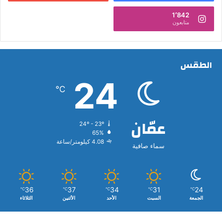
1٬842
متابعون
الطقس
24
℃
عمّان
24º - 23º
65%
4.08 كيلومتر/ساعة
سماء صافية
36
37
34
31
24
℃
℃
℃
℃
℃
الجمعة
السبت
الأحد
الأثنين
الثلاثاء