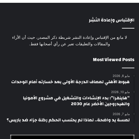
الإقتباس وإعادة النَشِر
لا مانع من الإقتباس وإعادة النشر شريطة ذكر المصدر، حيث أن الأراء
والمقالات والتعليقات تعبر عن رأي أصحابها فقط.
Most Viewed Posts
مايو 8, 2026
هبوط الأهلي لمصاف الدرجة الأولى بعد خسارته أمام الوحدات
مايو 10, 2026
“هاينفرا”: بدء الإنشاءات والتشغيل في مشروع الأمونيا
والهيدروجين الأخضر عام 2030
مايو 7, 2026
لمسة يد واضحة.. لماذا لم يحتسب الحكم ركلة جزاء ضد باريس؟