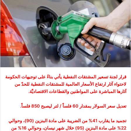
قرار لجنة تسعير المشتقات النفطية يأتي بناءً على توجيهات الحكومة
لاحتواء آثار ارتفاع الأسعار العالمية للمشتقات النفطية للحدّ من
آثارها المباشرة على المواطنين والقطاعات الاقتصاديَّة.
تعديل سعر السولار بمقدار 60 فلساً / لتر ليصبح 850 فلساً.
تجميد ما يقارب 41% من الضريبة على مادة البنزين (90)، وحوالي
22% على مادة البنزين (95) خلال شهر نيسان، وحوالي 16% من