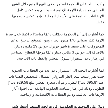
وأكدت اللجنة أن الحكومة استمرت في النهج المتبع خلال الشهر
الماضي ومنذ بداية الأزمة الإقليمية، حيث لم يتم عكس كامل
الارتفاعات العالمية على الأسعار المحلية، وإنما عكس جزء منها
فقط.
كما أشارت إلى أن الحكومة تحمّلت دعمًا مباشرًا تراكميًا خلال فترة
الأزمة يُقدّر بحوالي 170 مليون دينار، ومن المتوقع أن يبلغ الدعم
للمحروقات على تسعيرة شهر حزيران حوالي 29 مليون دينار،
بالإضافة إلى حوالي 3 ملايين دينار دعمًا موجهًا للقطاع الصناعي،
في إطار دعم استقرار السوق المحلي والقطاعات الإنتاجية.
كما أشارت اللجنة إلى استمرار دعم عدد من القطاعات الحيوية،
حيث تقرر تثبيت سعر الغاز البترولي المسال المخصص للصناعات
عند 695.81 دينارًا للطن، رغم أن سعره الفعلي يبلغ 929.58 دينارًا
للطن، ، وذلك في إطار سياسة الحكومة الهادفة إلى احتواء آثار
الارتفاعات العالمية ودعم القطاعات الاقتصادية والإنتاجية.
وبناءً على التوجيهات الحكومية، قررت لجنة التسعير أسعار شهر