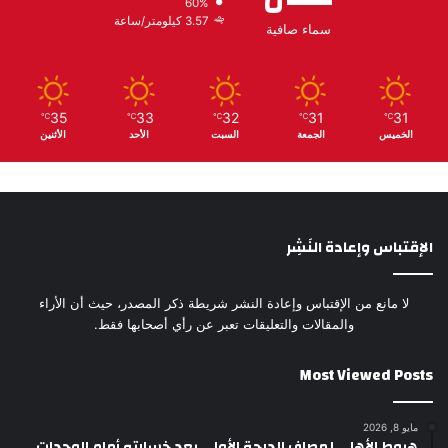
60%
3.57 كيلومتر/ساعة
سماء صافية
35
33
32
31
31
℃
℃
℃
℃
℃
الخميس
الجمعة
السبت
الأحد
الأثنين
الإقتباس وإعادة النَشِر
لا مانع من الإقتباس وإعادة النشر شريطة ذكر المصدر، حيث أن الأراء
والمقالات والتعليقات تعبر عن رأي أصحابها فقط.
Most Viewed Posts
مايو 8, 2026
هبوط الأهلي لمصاف الدرجة الأولى بعد خسارته أمام الوحدات