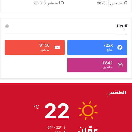
أغسطس 5, 2026
أغسطس 5, 2026
تابِعنا
9٬150
722k
متابع
متابعون
1٬842
متابعون
الطقس
22
℃
عمّان
31º - 22º