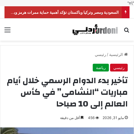
"\n"
السعودية ومصر وتركيا وباكستان تؤكد أهمية حماية ممرات هرمز وباب المندب
بحث عن
الق
الرئيسية
/
رئيسي
رئيسي
رياضة
تأخير بدء الدوام الرسمي خلال أيام
مباريات “النشامى” في كأس
العالم إلى 10 صباحا
مايو 31, 2026
456
أقل من دقيقة