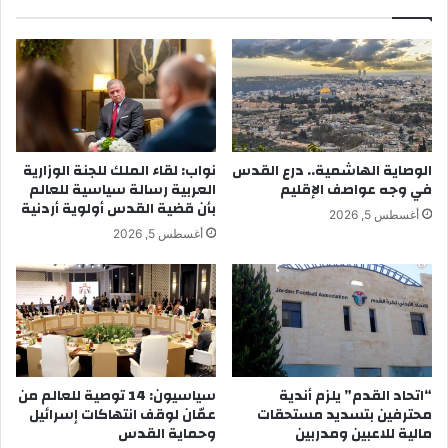
الوصاية الهاشمية.. درع القدس
نواب: لقاء الملك للجنة الوزارية
في وجه عواصف الإقليم
العربية رسالة سياسية للعالم
بأن قضية القدس أولوية أردنية
أغسطس 5, 2026
أغسطس 5, 2026
“اتحاد القدم” يلزم أندية
سياسيون: 14 توصية للعالم من
محترفين بتسديد مستحقات
عمّان لوقف انتهاكات إسرائيل
مالية للاعبين ومدربين
وحماية القدس