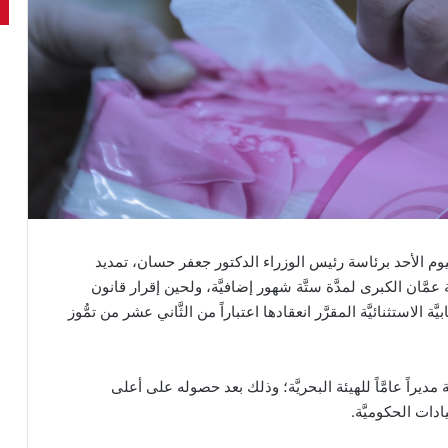
وم الأحد برئاسة رئيس الوزراء الدكتور جعفر حسان، تمديد
مَّان الكبرى لمدَّة ستَّة شهور إضافيَّة، ولحين إقرار قانون
َة الاستثنائيَّة المقرَّر انعقادها اعتباراً من الثَّاني عشر من تمُّوز
يراً عامَّاً للهيئة البحريَّة؛ وذلك بعد حصوله على أعلى
دات الحكوميَّة.