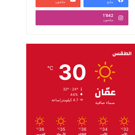
متابع
متابعون
1٬842
متابعون
الطقس
30
℃
عمّان
32º - 24º
44%
4.7 كيلومتر/ساعة
سماء صافية
36
35
36
34
32
℃
℃
℃
℃
℃
الأحد
الأثنين
الثلاثاء
الأربعاء
الخميس