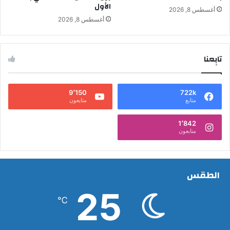
الأول
أغسطس 8, 2026
أغسطس 8, 2026
تابِعنا
9٬150
722k
متابع
متابعون
1٬842
متابعون
الطقس
25
℃