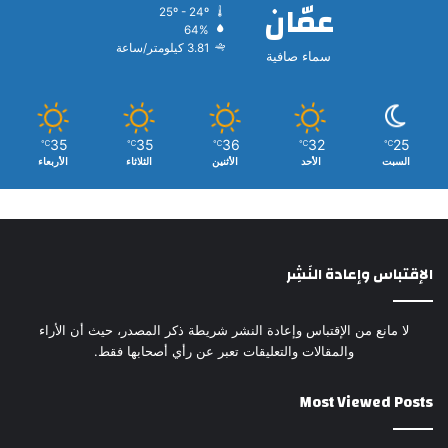
عمّان
25º - 24º
64%
3.81 كيلومتر/ساعة
سماء صافية
35
35
36
32
25
℃
℃
℃
℃
℃
السبت
الأحد
الأثنين
الثلاثاء
الأربعاء
الإقتباس وإعادة النَشِر
لا مانع من الإقتباس وإعادة النشر شريطة ذكر المصدر، حيث أن الأراء
والمقالات والتعليقات تعبر عن رأي أصحابها فقط.
Most Viewed Posts