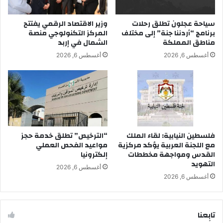
سياحة عجلون تطلق رحلات
وزير الاقتصاد الرقمي يفتتح
برنامج “أردننا جنة” إلى مختلف
المركز التكنولوجي منصة
مناطق المملكة
الشمال في إربد
أغسطس 6, 2026
أغسطس 6, 2026
فلسطين النيابية: لقاء الملك
“الترخيص” تطلق خدمة حجز
مع اللجنة العربية يؤكد مركزية
مواعيد الفحص العملي
القدس ومواجهة مخططات
إلكترونيا
التهويد
أغسطس 6, 2026
أغسطس 6, 2026
تابِعنا