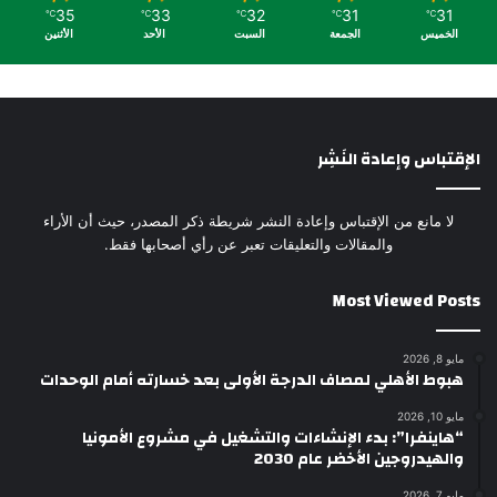
35
33
32
31
31
℃
℃
℃
℃
℃
الخميس
الجمعة
السبت
الأحد
الأثنين
الإقتباس وإعادة النَشِر
لا مانع من الإقتباس وإعادة النشر شريطة ذكر المصدر، حيث أن الأراء
والمقالات والتعليقات تعبر عن رأي أصحابها فقط.
Most Viewed Posts
مايو 8, 2026
هبوط الأهلي لمصاف الدرجة الأولى بعد خسارته أمام الوحدات
مايو 10, 2026
“هاينفرا”: بدء الإنشاءات والتشغيل في مشروع الأمونيا
والهيدروجين الأخضر عام 2030
مايو 7, 2026