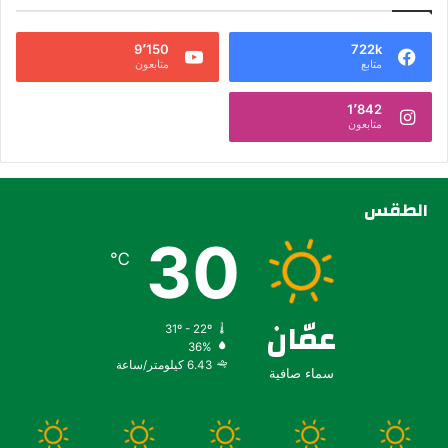
9٬150
722k
متابع
متابعون
1٬842
متابعون
الطقس
30
℃
عمّان
31º - 22º
36%
6.43 كيلومتر/ساعة
سماء صافية