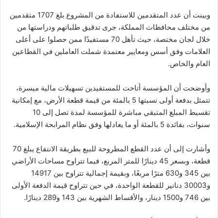
وبينت أن عدد المتقدمين للاستفادة من المشروع بلغ 1707 متقدمين
من مختلف محافظات المملكة، جرى تدقيق طلباتهم ودراستها من
خلال لجان مختصة، حيث تأهل 70 مستفيدًا ممن حصلوا على أعلى
العلامات وفق أسس ومعايير معتمدة شملت العاملين في القطاعين
العام والخاص.
وأوضحت أن المؤسسة أتاحت للمستفيدين تسهيلات مالية ميسرة،
تتمثل بدفعة أولى نسبتها 5 بالمئة من قيمة قطعة الأرض، مع إمكانية
تقسيط المبلغ المتبقي مباشرة للمؤسسة لمدة تصل إلى 10
سنوات، بفائدة 5 بالمئة أو ما يعادلها وفق نظام المرابحة الإسلامية.
وأشارت إلى أن عدد القطع المطروحة للبيع بطريقة الانتفاع يبلغ 70
قطعة، وبسعر 45 دينارًا للمتر المربع، فيما تتراوح مساحات الأراضي
بين 345 و630 مترًا مربعًا، وبقيمة إجمالية تتراوح بين 14917
و30003 دنانير للقطعة الواحدة، في حين تتراوح قيمة الدفعة الأولى
بين 746 و1500 دينار، والأقساط الشهرية بين 143 و289 دينارًا.