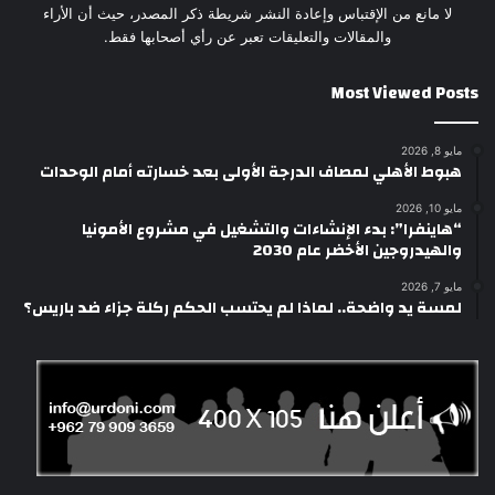
لا مانع من الإقتباس وإعادة النشر شريطة ذكر المصدر، حيث أن الأراء
والمقالات والتعليقات تعبر عن رأي أصحابها فقط.
Most Viewed Posts
مايو 8, 2026
هبوط الأهلي لمصاف الدرجة الأولى بعد خسارته أمام الوحدات
مايو 10, 2026
“هاينفرا”: بدء الإنشاءات والتشغيل في مشروع الأمونيا
والهيدروجين الأخضر عام 2030
مايو 7, 2026
لمسة يد واضحة.. لماذا لم يحتسب الحكم ركلة جزاء ضد باريس؟