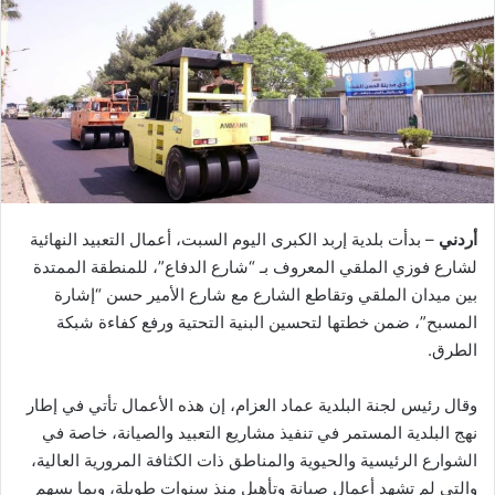
أردني
– بدأت بلدية إربد الكبرى اليوم السبت، أعمال التعبيد النهائية
لشارع فوزي الملقي المعروف بـ “شارع الدفاع”، للمنطقة الممتدة
بين ميدان الملقي وتقاطع الشارع مع شارع الأمير حسن “إشارة
المسبح”، ضمن خطتها لتحسين البنية التحتية ورفع كفاءة شبكة
الطرق.
وقال رئيس لجنة البلدية عماد العزام، إن هذه الأعمال تأتي في إطار
نهج البلدية المستمر في تنفيذ مشاريع التعبيد والصيانة، خاصة في
الشوارع الرئيسية والحيوية والمناطق ذات الكثافة المرورية العالية،
والتي لم تشهد أعمال صيانة وتأهيل منذ سنوات طويلة، وبما يسهم