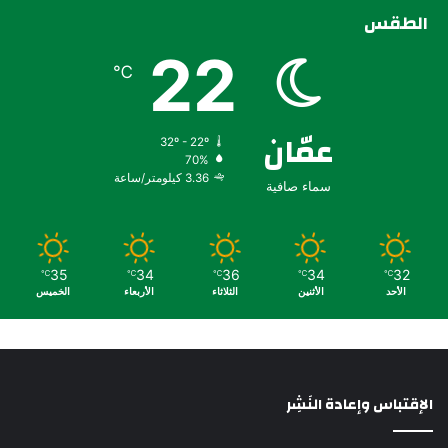
الطقس
22
℃
عمّان
32º - 22º
70%
3.36 كيلومتر/ساعة
سماء صافية
35
34
36
34
32
℃
℃
℃
℃
℃
الأحد
الأثنين
الثلاثاء
الأربعاء
الخميس
الإقتباس وإعادة النَشِر