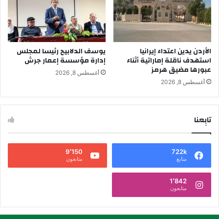
الأردن يدين اعتداء إيرانيا
يوسف الدلابيح رئيسا لمجلس
استهدف ناقلة إماراتية أثناء
إدارة مؤسسة إعمار جرش
عبورها مضيق هرمز
أغسطس 8, 2026
أغسطس 8, 2026
تابِعنا
9٬150
722k
متابع
متابعون
1٬842
متابعون