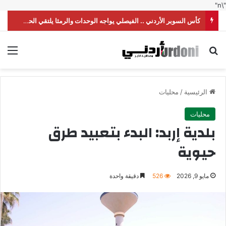
"\n"
كأس السوبر الأردني .. الفيصلي يواجه الوحدات والرمثا يلتقي الحسين
بحث عن
الق
الرئيسية
/
محليات
محليات
بلدية إربد: البدء بتعبيد طرق
حيوية
مايو 9, 2026
526
دقيقة واحدة