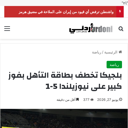
"\n"
واشنطن ترفض أي قيود من إيران على الملاحة في مضيق هرمز
بحث عن
الق
الرئيسية
/
رياضة
رياضة
بلجيكا تخطف بطاقة التأهل بفوز
كبير على نيوزيلندا 5-1
يونيو 27, 2026
377
أقل من دقيقة