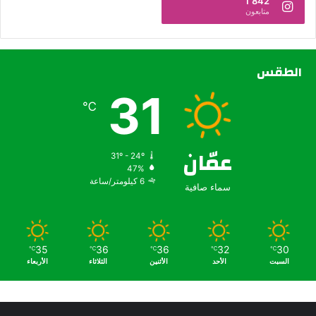
1٬842
متابعون
الطقس
31
℃
عمّان
31º - 24º
47%
6 كيلومتر/ساعة
سماء صافية
35
36
36
32
30
℃
℃
℃
℃
℃
السبت
الأحد
الأثنين
الثلاثاء
الأربعاء