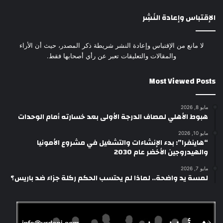
الإقتباس وإعادة النَشِر
لا مانع من الإقتباس وإعادة النشر شريطة ذكر المصدر، حيث أن الأراء
والمقالات والتعليقات تعبر عن رأي أصحابها فقط.
Most Viewed Posts
مايو 8, 2026
هبوط الأهلي لمصاف الدرجة الأولى بعد خسارته أمام الوحدات
مايو 10, 2026
“هاينفرا”: بدء الإنشاءات والتشغيل في مشروع الأمونيا
والهيدروجين الأخضر عام 2030
مايو 7, 2026
لمسة يد واضحة.. لماذا لم يحتسب الحكم ركلة جزاء ضد باريس؟