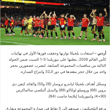
أردني –
استعادت بلجيكا توازنها وحققت فوزها الأول في نهائيات
كأس العالم 2026، بتغلبها على نيوزيلندا 5-1 السبت ضمن الجولة
الثالثة من منافسات المجموعة السابعة، لتضرب عصفورين بحجر
واحد من خلال حجز مقعدها في دور الـ32 وانتزاع الصدارة.
وسجّل أهداف بلجيكا لياندرو تروسار (28 و50) والقائد كيفن دي
بروين (66) وروميلو لوكاكو (86) والبديل أليكسي سالماكرس
(90+4) ولنيوزيلندا إيلايجا جاست (84).
ورفع البلجيكيون رصيدهم إلى 5 نقاط في صدارة المجموعة وبفارق