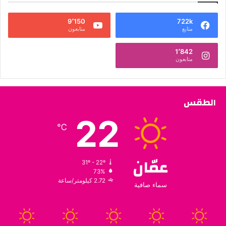
9٬150
722k
متابع
متابعون
1٬842
متابعون
الطقس
22
℃
عمّان
31º - 22º
73%
2.72 كيلومتر/ساعة
سماء صافية