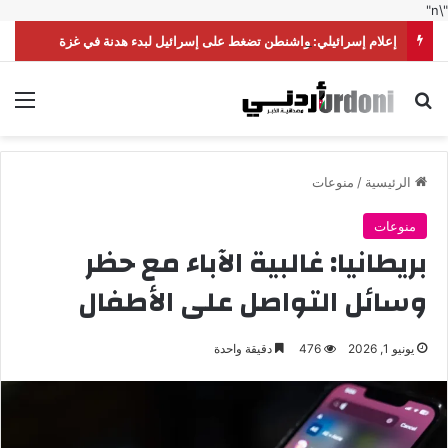
"\n"
إعلام إسرائيلي: واشنطن تضغط على إسرائيل لبدء هدنة في غزة
بحث عن
الق
الرئيسية
/
منوعات
منوعات
بريطانيا: غالبية الآباء مع حظر
وسائل التواصل على الأطفال
يونيو 1, 2026
476
دقيقة واحدة