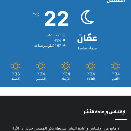
الطقس
22
℃
عمّان
34º - 22º
43%
1.67 كيلومتر/ساعة
سماء صافية
33
34
34
34
34
℃
℃
℃
℃
℃
الأثنين
الثلاثاء
الأربعاء
الخميس
الجمعة
الإقتباس وإعادة النَشِر
لا مانع من الإقتباس وإعادة النشر شريطة ذكر المصدر، حيث أن الأراء