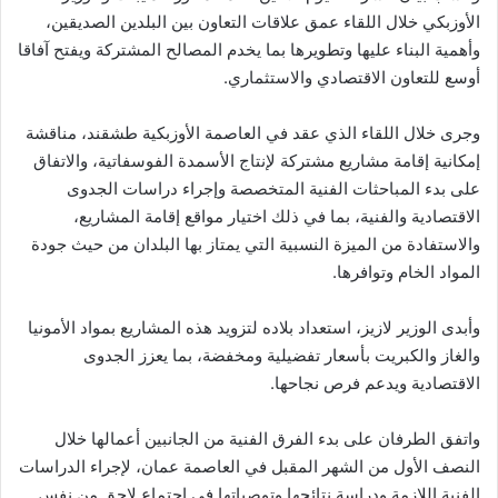
الأوزبكي خلال اللقاء عمق علاقات التعاون بين البلدين الصديقين،
وأهمية البناء عليها وتطويرها بما يخدم المصالح المشتركة ويفتح آفاقا
أوسع للتعاون الاقتصادي والاستثماري.
وجرى خلال اللقاء الذي عقد في العاصمة الأوزبكية طشقند، مناقشة
إمكانية إقامة مشاريع مشتركة لإنتاج الأسمدة الفوسفاتية، والاتفاق
على بدء المباحثات الفنية المتخصصة وإجراء دراسات الجدوى
الاقتصادية والفنية، بما في ذلك اختيار مواقع إقامة المشاريع،
والاستفادة من الميزة النسبية التي يمتاز بها البلدان من حيث جودة
المواد الخام وتوافرها.
وأبدى الوزير لازيز، استعداد بلاده لتزويد هذه المشاريع بمواد الأمونيا
والغاز والكبريت بأسعار تفضيلية ومخفضة، بما يعزز الجدوى
الاقتصادية ويدعم فرص نجاحها.
واتفق الطرفان على بدء الفرق الفنية من الجانبين أعمالها خلال
النصف الأول من الشهر المقبل في العاصمة عمان، لإجراء الدراسات
الفنية اللازمة ودراسة نتائجها وتوصياتها في اجتماع لاحق من نفس