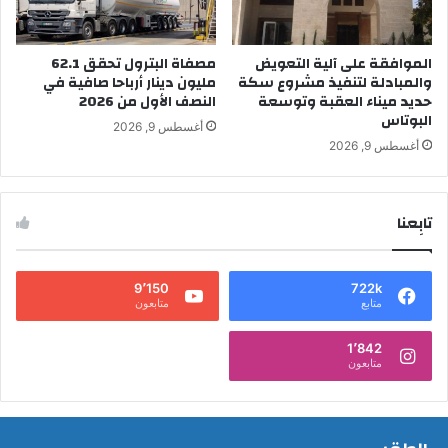
الموافقة على آلية التعويض
مصفاة البترول تحقق 62.1
والمبادلة لتنفيذ مشروع سكة
مليون دينار أرباحا صافية في
حديد ميناء العقبة وتوسعة
النصف الأول من 2026
البوتاس
أغسطس 9, 2026
أغسطس 9, 2026
تابِعنا
9٬150
722k
متابع
متابعون
1٬842
متابعون