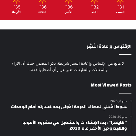
35
36
36
32
31
℃
℃
℃
℃
℃
السبت
الأحد
الأثنين
الثلاثاء
الأربعاء
الإقتباس وإعادة النَشِر
لا مانع من الإقتباس وإعادة النشر شريطة ذكر المصدر، حيث أن الأراء
والمقالات والتعليقات تعبر عن رأي أصحابها فقط.
Most Viewed Posts
مايو 8, 2026
هبوط الأهلي لمصاف الدرجة الأولى بعد خسارته أمام الوحدات
مايو 10, 2026
“هاينفرا”: بدء الإنشاءات والتشغيل في مشروع الأمونيا
والهيدروجين الأخضر عام 2030