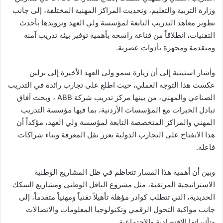
وزارة التربية والتعليم، وتحديث المراكز المهنية المختلفة، إلى جانب
تطوير معاهد التدريب التابعة لمؤسسة ولي العهد وتزويدها بأحدث
التقنيات، انطلاقاً من قناعة راسخة بأهمية توفير بيئة تدريب آمنة
ومتقدمة ومجهزة بأدوات عصرية.
وأشار استيتية إلى أن زيارة سمو ولي العهد الأخيرة إلى برلين
عكست هذا التوجه العملي، حيث اطلع على تجارب رائدة في التدريب
الصناعي والمهني، من بينها مركز تدريب شركة ABB ، وبحث آفاق
تبادل الخبرات مع المؤسسات الأردنية، بما فيها مؤسسة التدريب
المهني والمراكز المتخصصة التابعة لمؤسسة ولي العهد، مؤكداً أن
هذا الانفتاح على التجارب الدولية يعزز نقل المعرفة وبناء شراكات
فاعلة.
وبين أن أهمية هذا المسار تتعاظم في ظل المشاريع الوطنية
الاستراتيجية المرتقبة، مثل مشروع الناقل الوطني ومشاريع السكك
الحديدية، التي تتطلب كوادر مؤهلة تأهيلاً تقنياً ومهنياً متقدماً، إلى
جانب مواكبة التحول الرقمي وتكنولوجيا المعلومات والاتصالات
وتأثيراتها الاقتصادية والاجتماعية.