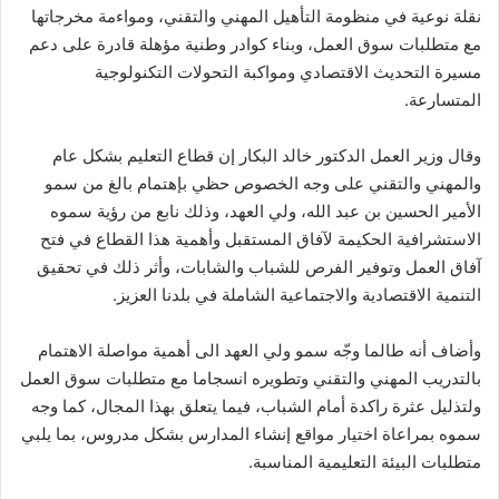
نقلة نوعية في منظومة التأهيل المهني والتقني، ومواءمة مخرجاتها
مع متطلبات سوق العمل، وبناء كوادر وطنية مؤهلة قادرة على دعم
مسيرة التحديث الاقتصادي ومواكبة التحولات التكنولوجية
المتسارعة.
وقال وزير العمل الدكتور خالد البكار إن قطاع التعليم بشكل عام
والمهني والتقني على وجه الخصوص حظي بإهتمام بالغ من سمو
الأمير الحسين بن عبد الله، ولي العهد، وذلك نابع من رؤية سموه
الاستشرافية الحكيمة لآفاق المستقبل وأهمية هذا القطاع في فتح
آفاق العمل وتوفير الفرص للشباب والشابات، وأثر ذلك في تحقيق
التنمية الاقتصادية والاجتماعية الشاملة في بلدنا العزيز.
وأضاف أنه طالما وجّه سمو ولي العهد الى أهمية مواصلة الاهتمام
بالتدريب المهني والتقني وتطويره انسجاما مع متطلبات سوق العمل
ولتذليل عثرة راكدة أمام الشباب، فيما يتعلق بهذا المجال، كما وجه
سموه بمراعاة اختيار مواقع إنشاء المدارس بشكل مدروس، بما يلبي
متطلبات البيئة التعليمية المناسبة.