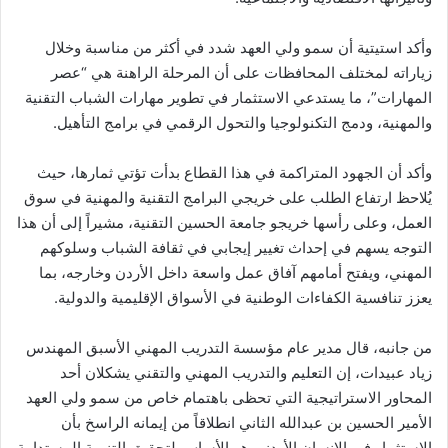
وأكد استيتية أن سمو ولي العهد شدد في أكثر من مناسبة وخلال
زياراته لمختلف المحافظات على أن المرحلة الراهنة هي “عصر
المهارات”، ما يستدعي الاستثمار في تطوير مهارات الشباب التقنية
والمهنية، ودمج التكنولوجيا والتحول الرقمي في برامج التأهيل.
وأكد أن الجهود المتراكمة في هذا القطاع بدأت تؤتي ثمارها، حيث
يُلاحظ ارتفاع الطلب على خريجي البرامج التقنية والمهنية في سوق
العمل، وعلى رأسها خريجو جامعة الحسين التقنية، مشيراً إلى أن هذا
التوجه يسهم في إحداث تغيير إيجابي في ثقافة الشباب وسلوكهم
المهني، ويفتح أمامهم آفاق عمل واسعة داخل الأردن وخارجه، بما
يعزز تنافسية الكفاءات الوطنية في الأسواق الإقليمية والدولية.
من جانبه، قال مدير عام مؤسسة التدريب المهني الأسبق المهندس
زياد عبيدات، إن التعليم والتدريب المهني والتقني يشكلان أحد
المحاور الاستراتيجية التي تحظى باهتمام خاص من سمو ولي العهد
الأمير الحسين بن عبدالله الثاني انطلاقاً من إيمانه الراسخ بأن
الاستثمار في الإنسان الأردني هو الأساس لتحقيق التنمية المستدامة