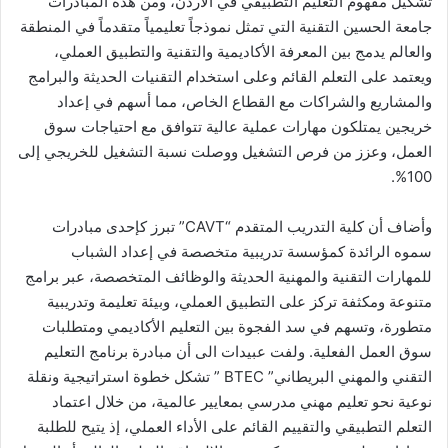
تشكيل مفهوم التعليم التطبيقي في الأردن، ومن هذه المبادرات
جامعة الحسين التقنية التي تمثل نموذجاً تعليمياً متقدماً في المنطقة
والعالم يدمج بين المعرفة الأكاديمية والتقنية والتطبيق العملي،
ويعتمد على التعلم القائم وعلى استخدام التقنيات الحديثة والبرامج
والمشاريع والشراكات مع القطاع الخاص، مما أسهم في إعداد
خريجين يمتلكون مهارات عملية عالية تتوافق مع احتياجات سوق
العمل، وعزز من فرص التشغيل ووصلت نسبة التشغيل للخريجي إلى
100%.
وأضاف أن كلية التدريب المتقدم “CAVT” تبرز كإحدى مبادرات
سموه الرائدة كمؤسسة تدريبية متخصصة في إعداد الشباب
للمهارات التقنية والمهنية الحديثة والوظائف المتخصصة، عبر برامج
متنوعة ومكثفة تركز على التطبيق العملي، وبيئة تعليمة وتدريبية
متطورة، وتسهم في سد الفجوة بين التعليم الأكاديمي ومتطلبات
سوق العمل الفعلية. ولفت عبيدات الى أن مبادرة برنامج التعليم
التقني والمهني البريطاني” BTEC ” تشكل خطوة استراتيجية ونقلة
نوعية نحو تعليم مهني مدرسي بمعايير عالمية، من خلال اعتماد
التعلم التطبيقي والتقييم القائم على الأداء العملي، إذ يتيح للطلبة