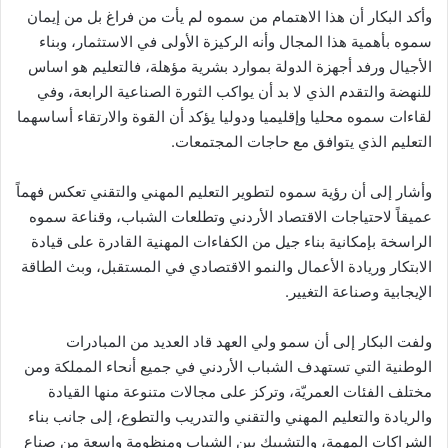
وأكد البكار أن هذا الاهتمام من سموه لم يأت من فراغ بل من إيمان
سموه بأهمية هذا المجال وأنه الركيزة الأولى في الاستثمار، وبناء
الأجيال ورفد أجهزة الدولة بموارد بشرية مؤهلة، فالتعليم هو اساس
للنهضة والتقدم الذي لا بد أن يواكب الثورة الصناعية الرابعة، وفي
لقاءات سموه محليا وإقليميا ودوليا يؤكد أن القوة والارتقاء أساسهما
التعليم الذي يتوافق مع حاجات المجتمعات.
وأشار إلى أن رؤية سموه لتطوير التعليم المهني والتقني تعكس فهماً
عميقاً لاحتياجات الاقتصاد الأردني وتطلعات الشباب، وقناعة سموه
الراسخة بإمكانية بناء جيل من الكفاءات المهنية القادرة على قيادة
الابتكار وريادة الأعمال والنمو الاقتصادي في المستقبل، وبث الطاقة
الإيجابية وصناعة التغيير.
ولفت البكار إلى أن سمو ولي العهد قاد العديد من المبادرات
الوطنية التي تستهدف الشباب الأردني في جميع أنحاء المملكة ومن
مختلف الفئات العمريّة، وتركز على مجالات متنوعة منها القيادة
والريادة والتعليم المهني والتقني والتدريب والتطوع، إلى جانب بناء
الشراكات المهمة، والتشبيك بين الشباب ومنظومة واسعة من صناع