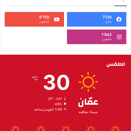
9٬150
722k
متابع
متابعون
1٬842
متابعون
الطقس
30
℃
عمّان
31º - 24º
48%
5.66 كيلومتر/ساعة
سماء صافية