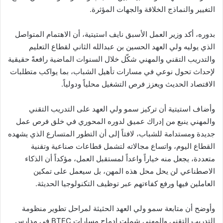
التغيير والنماذج الخلاقة والجهات المؤثرة.
بدوره، أكد وزير العمل الأسبق نايف استيتية، أن الاهتمام المتواصل
الذي يوليه ولي العهد الحسين بن عبدالله الثاني لقطاع التعليم
والتدريب التقني والمهني شكّل خلال السنوات الماضية رافعةً حقيقية
لإحداث تحول نوعي في مسارات تأهيل الشباب، بما يواكب متطلبات
الاقتصاد الحديث ويعزز فرص التشغيل محلياً ودولياً.
وأضاف استيتية أن تركيز سمو ولي العهد على التدريب التقني
والمهني ينبع من إدراك عميق لدوره المحوري في خلق فرص عمل
جديدة ومستدامة للشباب، لافتاً إلى أن التطور المتسارع الذي يشهده
القطاع اليوم، واتساع مجالاته لتشمل قطاعات صناعية وتقنية
متعددة، يجعل منه خياراً واعداً لمستقبل العمل، مؤكداً أن الذكاء
الاصطناعي لن يحل محل هذه المهن، بل سيعمل على تمكين
العاملين فيها ورفع كفاءتهم عبر توظيف التكنولوجيا الحديثة.
وأوضح أن متابعة سمو ولي العهد الحثيثة لمراحل تطوير منظومة
التدريب التقني والمهني شملت إدماج مسارات BTEC في مدارس