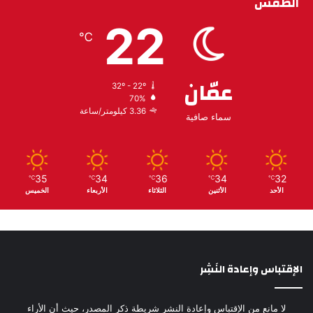
الطقس
22
℃
عمّان
32º - 22º
70%
3.36 كيلومتر/ساعة
سماء صافية
35
34
36
34
32
℃
℃
℃
℃
℃
الأحد
الأثنين
الثلاثاء
الأربعاء
الخميس
الإقتباس وإعادة النَشِر
لا مانع من الإقتباس وإعادة النشر شريطة ذكر المصدر، حيث أن الأراء