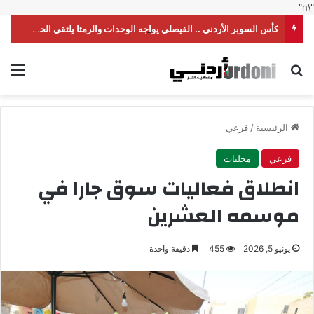
"\n"
كأس السوبر الأردني .. الفيصلي يواجه الوحدات والرمثا يلتقي الحسين
بحث عن
الق
الرئيسية
/
فرعي
فرعي
محليات
انطلاق فعاليات سوق جارا في
موسمه العشرين
يونيو 5, 2026
455
دقيقة واحدة