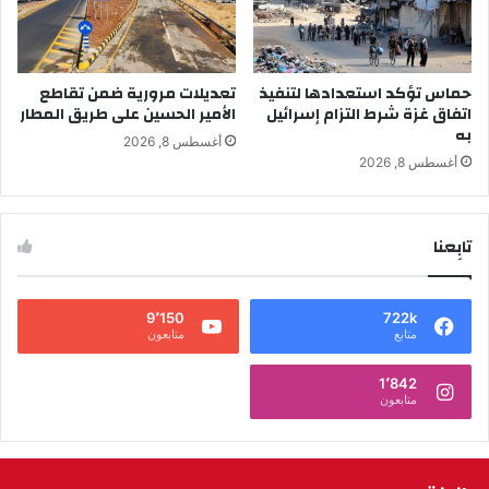
حماس تؤكد استعدادها لتنفيذ
تعديلات مرورية ضمن تقاطع
اتفاق غزة شرط التزام إسرائيل
الأمير الحسين على طريق المطار
به
أغسطس 8, 2026
أغسطس 8, 2026
تابِعنا
9٬150
722k
متابع
متابعون
1٬842
متابعون