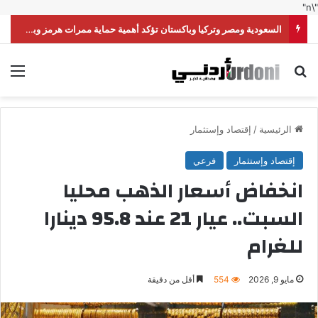
"\n"
السعودية ومصر وتركيا وباكستان تؤكد أهمية حماية ممرات هرمز وباب المندب
بحث عن
الق
الرئيسية
/
إقتصاد وإستثمار
إقتصاد وإستثمار
فرعي
انخفاض أسعار الذهب محليا
السبت.. عيار 21 عند 95.8 دينارا
للغرام
مايو 9, 2026
554
أقل من دقيقة