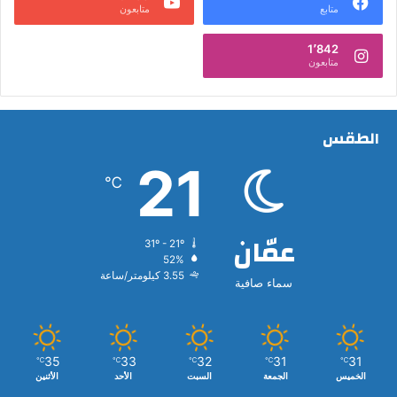
متابع
متابعون
1٬842
متابعون
الطقس
21
℃
عمّان
31º - 21º
52%
3.55 كيلومتر/ساعة
سماء صافية
35
33
32
31
31
℃
℃
℃
℃
℃
الخميس
الجمعة
السبت
الأحد
الأثنين