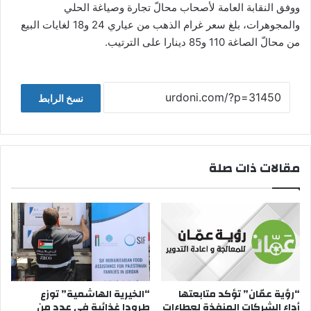
ووفق النقابة العامة لأصحاب محالّ تجارة وصياغة الحلي
والمجوهرات، بلغ سعر غرام الذهب من عياري 24 و18 لغايات البيع
من محالّ الصاغة 110 و85 دينارا على الترتيب.
نسخ الرابط
مقالات ذات صلة
“رؤية عمّان” تؤكد متابعتها
“الخيرية الهاشمية” توزع
أداء الشركات المنفذة لعطاءات
طرودا غذائية في عدد من