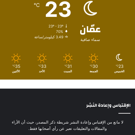
23
℃
عمّان
23º - 23º
70%
3.49 كيلومتر/ساعة
سماء صافية
35
33
31
30
23
℃
℃
℃
℃
℃
الخميس
الجمعة
السبت
الأحد
الأثنين
الإقتباس وإعادة النَشِر
لا مانع من الإقتباس وإعادة النشر شريطة ذكر المصدر، حيث أن الأراء
والمقالات والتعليقات تعبر عن رأي أصحابها فقط.