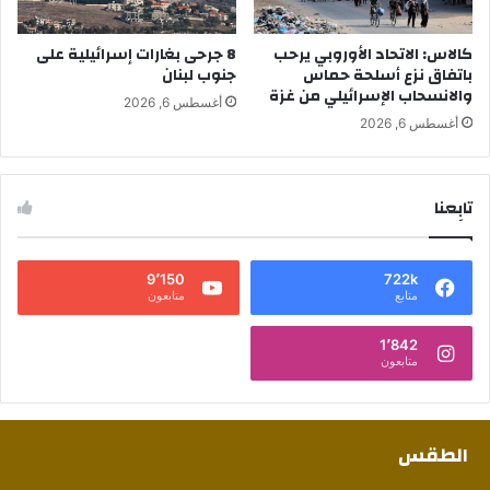
كالاس: الاتحاد الأوروبي يرحب
8 جرحى بغارات إسرائيلية على
باتفاق نزع أسلحة حماس
جنوب لبنان
والانسحاب الإسرائيلي من غزة
أغسطس 6, 2026
أغسطس 6, 2026
تابِعنا
9٬150
722k
متابع
متابعون
1٬842
متابعون
الطقس