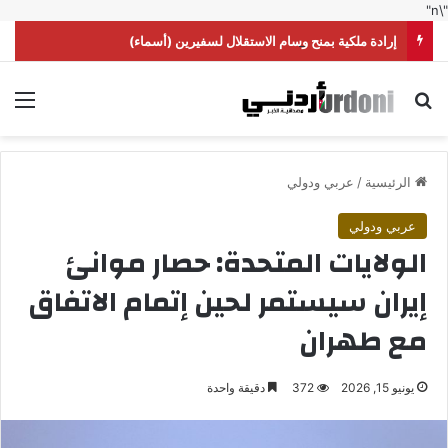
"\n"
إرادة ملكية بمنح وسام الاستقلال لسفيرين (أسماء)
بحث عن
الق
الرئيسية
/
عربي ودولي
عربي ودولي
الولايات المتحدة: حصار موانئ
إيران سيستمر لحين إتمام الاتفاق
مع طهران
يونيو 15, 2026
372
دقيقة واحدة