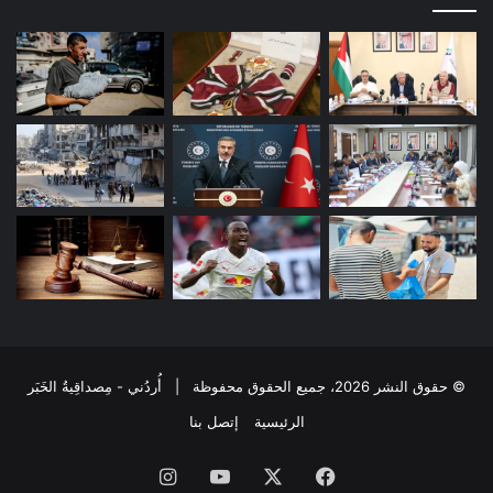
© حقوق النشر 2026، جميع الحقوق محفوظة | أُردُني - مِصداقِيةُ الخَبَر
الرئيسية
إتصل بنا
فيسبوك
‫X
‫YouTube
انستقرام