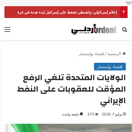
"\n"
إعلام إسرائيلي: واشنطن تضغط على إسرائيل لبدء هدنة في غزة
بحث عن
الق
الرئيسية
/
إقتصاد وإستثمار
إقتصاد وإستثمار
الولايات المتحدة تلغي الرفع
المؤقت للعقوبات على النفط
الإيراني
يوليو 7, 2026
373
دقيقة واحدة