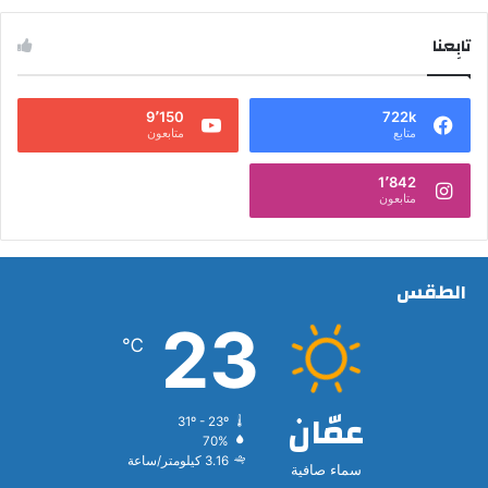
تابِعنا
9٬150
722k
متابع
متابعون
1٬842
متابعون
الطقس
23
℃
عمّان
31º - 23º
70%
3.16 كيلومتر/ساعة
سماء صافية