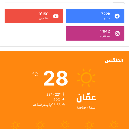
9٬150
722k
متابع
متابعون
1٬842
متابعون
الطقس
28
℃
عمّان
29º - 22º
40%
5.68 كيلومتر/ساعة
سماء صافية