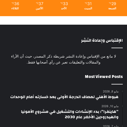
36
37
33
31
29
℃
℃
℃
℃
℃
الجمعة
السبت
الأحد
الأثنين
الثلاثاء
الإقتباس وإعادة النَشِر
لا مانع من الإقتباس وإعادة النشر شريطة ذكر المصدر، حيث أن الأراء
والمقالات والتعليقات تعبر عن رأي أصحابها فقط.
Most Viewed Posts
مايو 8, 2026
هبوط الأهلي لمصاف الدرجة الأولى بعد خسارته أمام الوحدات
مايو 10, 2026
“هاينفرا”: بدء الإنشاءات والتشغيل في مشروع الأمونيا
والهيدروجين الأخضر عام 2030
مايو 7, 2026