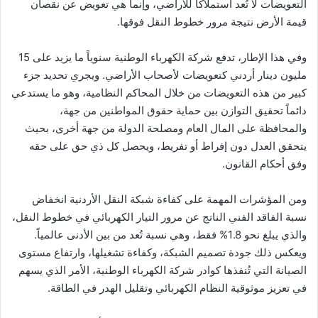
التعويضات لا تُعد استملاكاً للأراضي، وإنما هي تعويض عن نقصان
قيمة الأرض نتيجة مرور خطوط النقل فوقها.
وفي هذا الإطار، تدفع شركة الكهرباء الوطنية سنوياً ما يزيد على 15
مليون دينار أردني كتعويضات لأصحاب الأراضي. ويجري تحديد جزء
كبير من هذه التعويضات من خلال المحاكم النظامية، وهو ما يستدعي
دائماً تحقيق التوازن بين حماية حقوق المواطنين من جهة،
والمحافظة على المال العام ومصلحة الدولة من جهة أخرى، بحيث
يتحقق العدل دون إفراط أو تفريط، ويحصل كل ذي حق على حقه
وفق أحكام القانون.
ومن المؤشرات المهمة على كفاءة شبكة النقل الأردنية انخفاض
نسبة الفاقد الفني الناتج عن مرور التيار الكهربائي في خطوط النقل،
والذي يبلغ نحو 1.8% فقط، وهي نسبة تُعد من بين الأدنى عالمياً.
ويعكس ذلك جودة تصميم الشبكة، وكفاءة تشغيلها، وارتفاع مستوى
الصيانة التي تُنفذها كوادر شركة الكهرباء الوطنية، الأمر الذي يسهم
في تعزيز موثوقية النظام الكهربائي وتقليل الهدر في الطاقة.