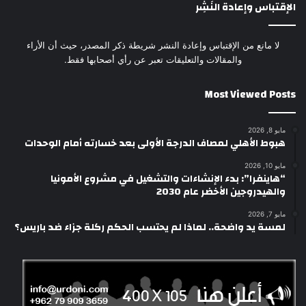
الإقتباس وإعادة النَشِر
لا مانع من الإقتباس وإعادة النشر شريطة ذكر المصدر، حيث أن الأراء
والمقالات والتعليقات تعبر عن رأي أصحابها فقط.
Most Viewed Posts
مايو 8, 2026
هبوط الأهلي لمصاف الدرجة الأولى بعد خسارته أمام الوحدات
مايو 10, 2026
“هاينفرا”: بدء الإنشاءات والتشغيل في مشروع الأمونيا
والهيدروجين الأخضر عام 2030
مايو 7, 2026
لمسة يد واضحة.. لماذا لم يحتسب الحكم ركلة جزاء ضد باريس؟