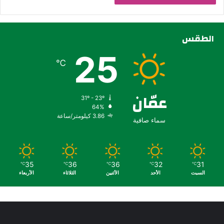
الطقس
25
℃
عمّان
31º - 23º
64%
3.86 كيلومتر/ساعة
سماء صافية
35
36
36
32
31
℃
℃
℃
℃
℃
السبت
الأحد
الأثنين
الثلاثاء
الأربعاء