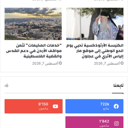
الكنيسة الأرثوذكسية تحيي يوم
“خدمات المخيمات” تثمن
الحج الوطني إلى موقع مار
مواقف الأردن في دعم القدس
إلياس الأثري في عجلون
والقضية الفلسطينية
أغسطس 7, 2026
أغسطس 7, 2026
تابِعنا
9٬150
722k
متابع
متابعون
1٬842
متابعون