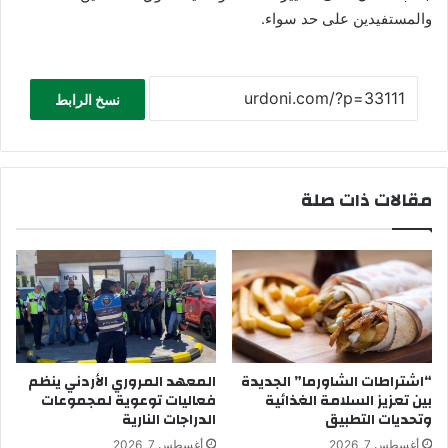
والمستفيدين على حد سواء.
نسخ الرابط
مقالات ذات صلة
“اشتراطات الشاورما” الجديدة
المعهد المروري الأردني ينظم
بين تعزيز السلامة الغذائية
فعاليات توعوية لمجموعات
وتحديات التطبيق
الدراجات النارية
أغسطس 7, 2026
أغسطس 7, 2026