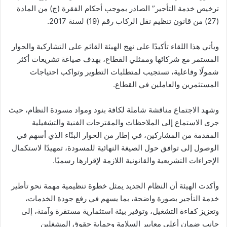
ترخيص خدمة التأجير” الصادر بموجب أحكام الفقرة (ج) من المادة
(27) من قانون تنظيم نقل الركاب رقم (19) لسنة 2017.
ويأتي هذا اللقاء تأكيدًا على نهج الهيئة القائم على التشاركية والحوار
المستمر مع شركائها وممثلي القطاع، بهدف صياغة تشريعات أكثر
شمولًا وفاعلية، تستجيب لمتطلبات التطوير وتواكب احتياجات
المستثمرين والعاملين في القطاع.
وشهد الاجتماع مناقشة شاملة لكافة بنود ومواد مسودة النظام، حيث
جرى الاستماع إلى الملاحظات والمقترحات الفنية والتشغيلية
المقدمة من المشاركين، في إطار من الحوار البنّاء الذي أسهم في
الوصول إلى توافق حول الصيغة النهائية للمسودة، تمهيدًا لاستكمال
الإجراءات التشريعية والقانونية اللازمة لإقرارها رسميًا.
وأكدت الهيئة أن النظام الجديد يمثل خطوة تنظيمية مهمة نحو تأطير
خدمة التأجير بصورة واضحة، بما يسهم في رفع جودة الخدمات،
وتعزيز كفاءة التشغيل، وتوفير بيئة استثمارية مستقرة وآمنة، إلى
جانب ضمان أعلى معايير السلامة وحماية حقوق المشغلين