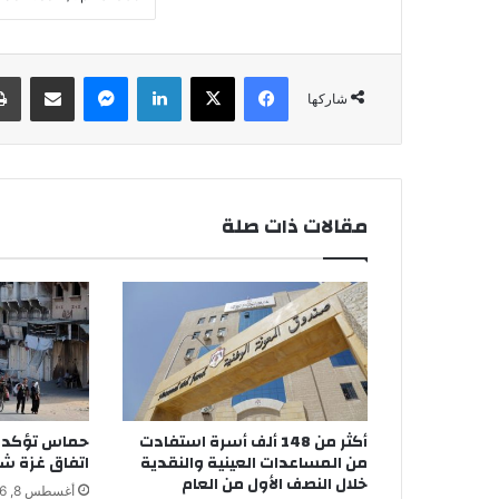
فيسبوك
‫X
لينكدإن
ماسنجر
مشاركة عبر البريد
شاركها
مقالات ذات صلة
أكثر من 148 ألف أسرة استفادت
حماس تؤكد ا
من المساعدات العينية والنقدية
اتفاق غزة شرط
خلال النصف الأول من العام
أغسطس 8, 2026