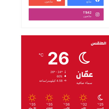
متابع
متابعون
1٬842
متابعون
الطقس
26
℃
عمّان
26º - 24º
60%
4.58 كيلومتر/ساعة
سماء صافية
35
35
36
32
25
℃
℃
℃
℃
℃
السبت
الأحد
الأثنين
الثلاثاء
الأربعاء