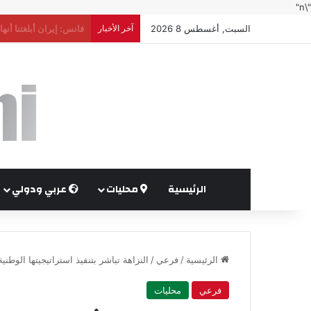
"\n"
السبت, أغسطس 8 2026
آخر الأخبار
أكثر من 148 ألف أسرة استفادت من المساعدات العينية والنقدية خلال النصف الأول من العام
الرئيسية
محليات
عربي ودولي
الرئيسية
/
فرعي
/
النزاهة تباشر بتنفيذ استراتيجيتها الوطنية 2026-030
فرعي
محليات