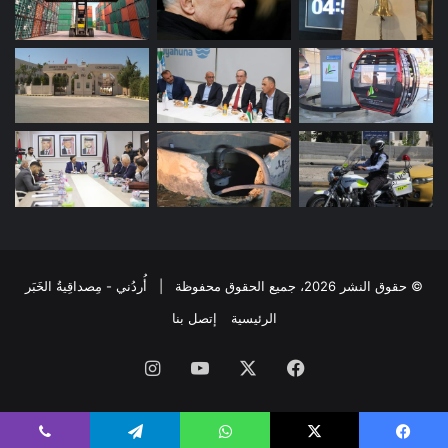
© حقوق النشر 2026، جميع الحقوق محفوظة | أُردُني - مِصداقِيةُ الخَبَر
الرئيسية
إتصل بنا
فيسبوك
‫X
‫YouTube
انستقرام