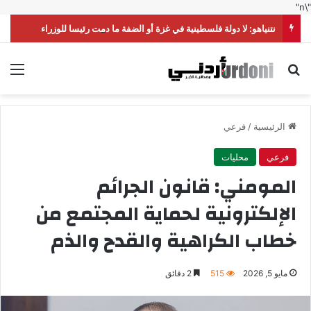
"\n"
نتنياهو: لا دولة فلسطينية في غزة أو الضفة ما دمت رئيسا للوزراء
بحث عن
الق
الرئيسية
/
فرعي
فرعي
محليات
المومني: قانون الجرائم
الإلكترونية لحماية المجتمع من
خطاب الكراهية والقدح والذم
مايو 5, 2026
515
2 دقائق