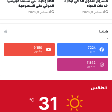
مشروع التحول الذكي لإدارة
الصاروخية التي شنّتها ميليشيا
خدمات المياه
الحوثي على السعودية
أغسطس 9, 2026
أغسطس 9, 2026
تابِعنا
9٬150
722k
متابع
متابعون
1٬842
متابعون
الطقس
31
℃