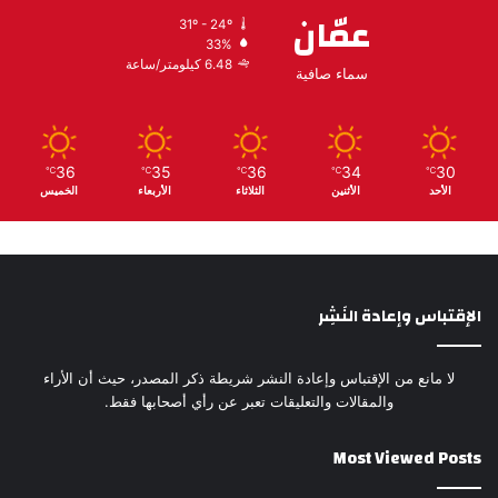
عمّان
31º - 24º
33%
6.48 كيلومتر/ساعة
سماء صافية
36
35
36
34
30
℃
℃
℃
℃
℃
الأحد
الأثنين
الثلاثاء
الأربعاء
الخميس
الإقتباس وإعادة النَشِر
لا مانع من الإقتباس وإعادة النشر شريطة ذكر المصدر، حيث أن الأراء
والمقالات والتعليقات تعبر عن رأي أصحابها فقط.
Most Viewed Posts