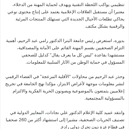
تنظيمي يواكب اللحظة التقنية ويهدف لحماية المهنة من الدخلاء،
معتبرا أن مستقبل العلاقات الإعلامية يعتمد على إنتاج محتوى نوعي
يحاكي تطلعات الأجيال الجديدة التي تستهلك المنتجات المرئية
والرقمية بشكل مكثف.
بدوره، استعرض رئيس جامعة البترا الدكتور رامي عبد الرحيم، أهمية
التزام الصحفيين بقسم المهنة القائم على الأمانة والمصداقية،
مستشهدا بقاعدة “ليس كل ما يعرف يقال” كدليل للصحفي
المسؤول في حماية الوطن من الآثار السلبية للمعلومات.
وحذر عبد الرحيم من محاولات “الأقلية المزعجة” في الفضاء الرقمي
لنشر معلومات موجهة لأغراض الابتزاز، مؤكدا نهج الجامعة في تخريج
إعلاميين يتمتعون بالموضوعية ويصونون الحرية الفكرية والالتزام
بالمسؤولية المجتمعية.
وانتقد عميد كلية الإعلام الدكتور علي نجادات، المعايير الدولية في
تصنيف الحريات الصحفية، مشيرا إلى استشهاد أكثر من 260 صحفيا
في قطاع غزة دون تحرك دولي رادع.