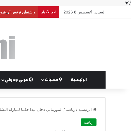
"\n"
السبت, أغسطس 8 2026
آخر الأخبار
واشنطن ترفض أي قيود 
الرئيسية
محليات
عربي ودولي
الرئيسية
/
رياضة
/
الموريتاني دحان بيدا حكما لمباراة النش
رياضة