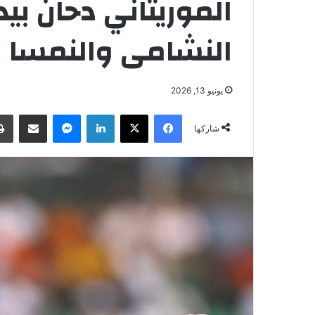
الموريتاني دحان بيد
النشامى والنمسا
يونيو 13, 2026
فيسبوك
‫X
لينكدإن
ماسنجر
مشاركة عبر البريد
شاركها