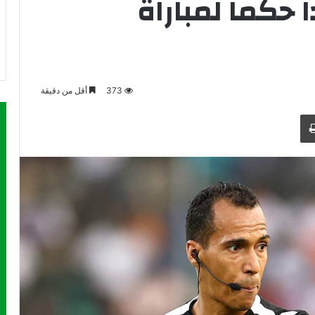
ا حكما لمباراة
373
أقل من دقيقة
طباعة