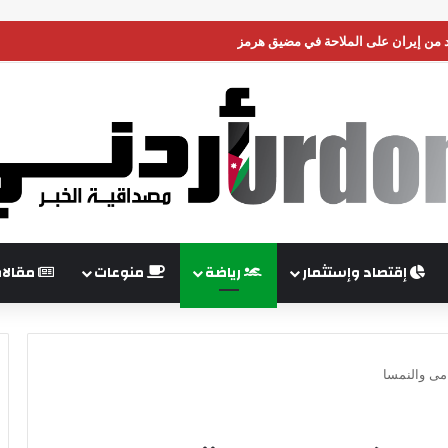
من إيران على الملاحة في مضيق هرمز
إقتصاد وإستثمار
رياضة
منوعات
مقالا
امى والنمسا