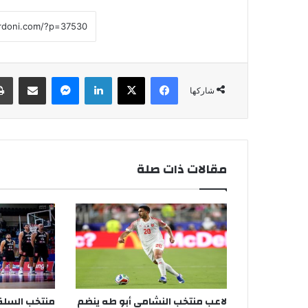
فيسبوك
‫X
لينكدإن
ماسنجر
مشاركة عبر البريد
شاركها
مقالات ذات صلة
لاعب منتخب النشامى أبو طه ينضم
منتخب السلة