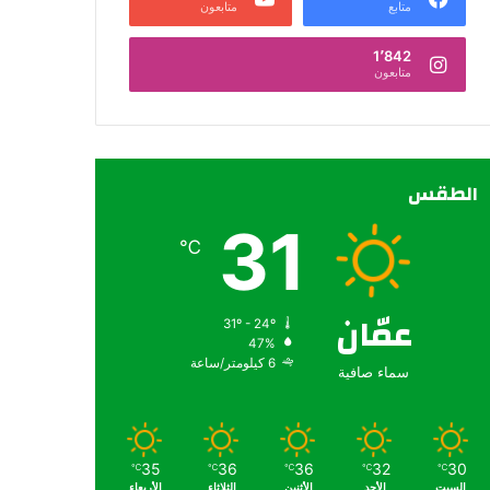
متابع
متابعون
1٬842
متابعون
الطقس
31
℃
عمّان
31º - 24º
47%
6 كيلومتر/ساعة
سماء صافية
35
36
36
32
30
℃
℃
℃
℃
℃
السبت
الأحد
الأثنين
الثلاثاء
الأربعاء