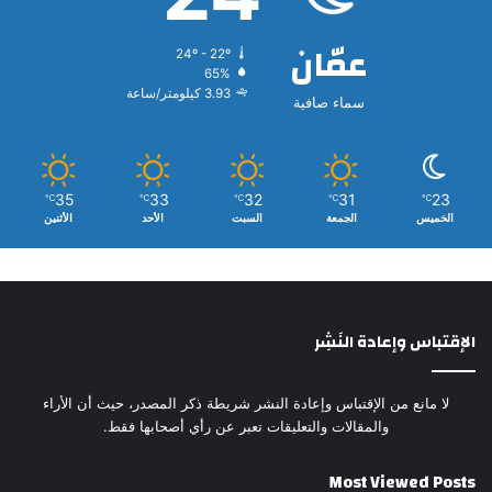
عمّان
24º - 22º
65%
3.93 كيلومتر/ساعة
سماء صافية
35
33
32
31
23
℃
℃
℃
℃
℃
الخميس
الجمعة
السبت
الأحد
الأثنين
الإقتباس وإعادة النَشِر
لا مانع من الإقتباس وإعادة النشر شريطة ذكر المصدر، حيث أن الأراء
والمقالات والتعليقات تعبر عن رأي أصحابها فقط.
Most Viewed Posts