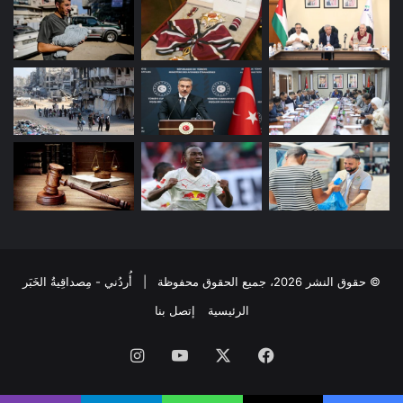
© حقوق النشر 2026، جميع الحقوق محفوظة | أُردُني - مِصداقِيةُ الخَبَر
الرئيسية
إتصل بنا
فيسبوك
‫X
‫YouTube
انستقرام