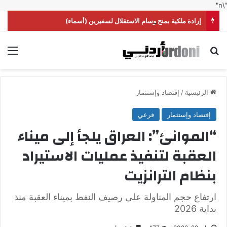
"\n"
إرادة ملكية بمنح وسام الاستقلال لسفيرين (أسماء)
بحث عن
الق
الرئيسية
/
إقتصاد وإستثمار
إقتصاد وإستثمار
فرعي
“الموانئ”: العراق يلجأ إلى ميناء
العقبة لتنفيذ عمليات الاستيراد
بنظام الترانزيت
ارتفاع حجم المناولة على رصيف النفط بميناء العقبة منذ
بداية 2026