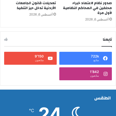
صدور نظام لاعتماد خبراء
تعديلات قانون الجامعات
محلفين في المحاكم النظامية
الأردنية تدخل حيز التنفيذ
لأول مرة
أغسطس 6, 2026
أغسطس 6, 2026
تابِعنا
9٬150
722k
متابع
متابعون
1٬842
متابعون
الطقس
24
℃