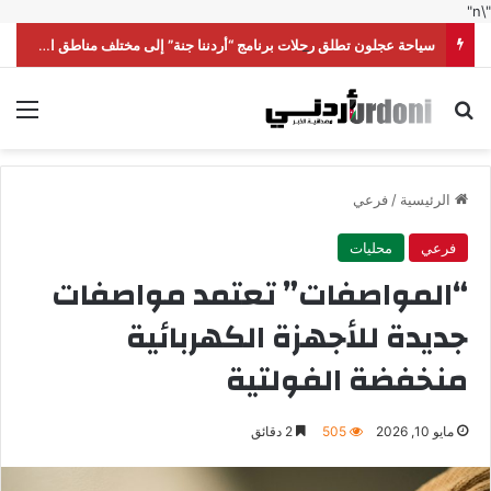
"\n"
سياحة عجلون تطلق رحلات برنامج “أردننا جنة” إلى مختلف مناطق المملكة
بحث عن
الق
الرئيسية
/
فرعي
فرعي
محليات
“المواصفات” تعتمد مواصفات
جديدة للأجهزة الكهربائية
منخفضة الفولتية
مايو 10, 2026
505
2 دقائق