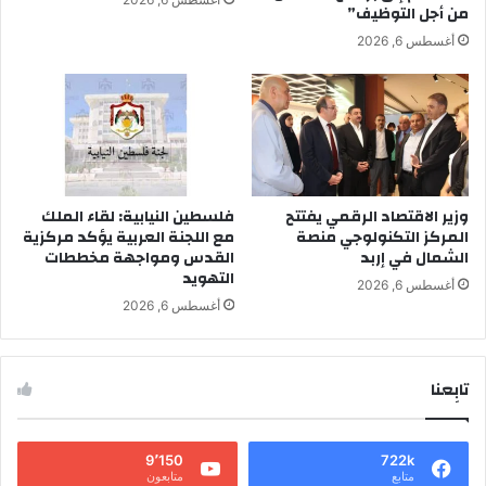
من أجل التوظيف”
أغسطس 6, 2026
وزير الاقتصاد الرقمي يفتتح
فلسطين النيابية: لقاء الملك
المركز التكنولوجي منصة
مع اللجنة العربية يؤكد مركزية
الشمال في إربد
القدس ومواجهة مخططات
التهويد
أغسطس 6, 2026
أغسطس 6, 2026
تابِعنا
9٬150
722k
متابع
متابعون