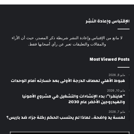
الإقتباس وإعادة النَشِر
لا مانع من الإقتباس وإعادة النشر شريطة ذكر المصدر، حيث أن الأراء
والمقالات والتعليقات تعبر عن رأي أصحابها فقط.
Most Viewed Posts
مايو 8, 2026
هبوط الأهلي لمصاف الدرجة الأولى بعد خسارته أمام الوحدات
مايو 10, 2026
“هاينفرا”: بدء الإنشاءات والتشغيل في مشروع الأمونيا
والهيدروجين الأخضر عام 2030
مايو 7, 2026
لمسة يد واضحة.. لماذا لم يحتسب الحكم ركلة جزاء ضد باريس؟