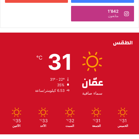
1٬842
متابعون
الطقس
31
℃
عمّان
31º - 22º
35%
6.53 كيلومتر/ساعة
سماء صافية
35
33
32
31
31
℃
℃
℃
℃
℃
الخميس
الجمعة
السبت
الأحد
الأثنين