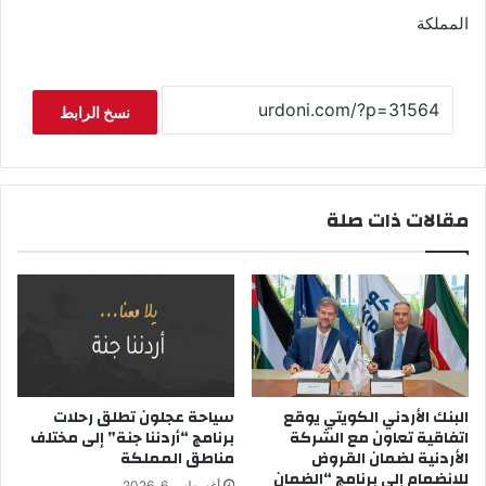
المملكة
نسخ الرابط
مقالات ذات صلة
البنك الأردني الكويتي يوقع
سياحة عجلون تطلق رحلات
اتفاقية تعاون مع الشركة
برنامج “أردننا جنة” إلى مختلف
الأردنية لضمان القروض
مناطق المملكة
للانضمام إلى برنامج “الضمان
أغسطس 6, 2026