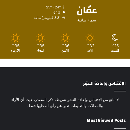
عمّان
25º - 24º
64%
3.81 كيلومتر/ساعة
سماء صافية
35
35
36
32
25
℃
℃
℃
℃
℃
السبت
الأحد
الأثنين
الثلاثاء
الأربعاء
الإقتباس وإعادة النَشِر
لا مانع من الإقتباس وإعادة النشر شريطة ذكر المصدر، حيث أن الأراء
والمقالات والتعليقات تعبر عن رأي أصحابها فقط.
Most Viewed Posts