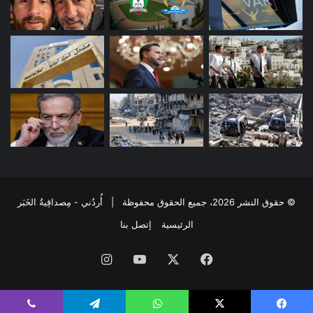
© حقوق النشر 2026، جميع الحقوق محفوظة | أُردُني - مِصداقِيةُ الخَبَر
الرئيسية
إتصل بنا
فيسبوك
‫X
‫YouTube
انستقرام