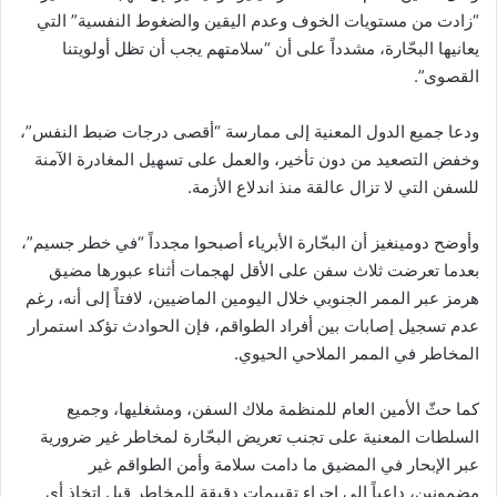
“زادت من مستويات الخوف وعدم اليقين والضغوط النفسية” التي
يعانيها البحّارة، مشدداً على أن “سلامتهم يجب أن تظل أولويتنا
القصوى”.
ودعا جميع الدول المعنية إلى ممارسة “أقصى درجات ضبط النفس”،
وخفض التصعيد من دون تأخير، والعمل على تسهيل المغادرة الآمنة
للسفن التي لا تزال عالقة منذ اندلاع الأزمة.
وأوضح دومينغيز أن البحّارة الأبرياء أصبحوا مجدداً “في خطر جسيم”،
بعدما تعرضت ثلاث سفن على الأقل لهجمات أثناء عبورها مضيق
هرمز عبر الممر الجنوبي خلال اليومين الماضيين، لافتاً إلى أنه، رغم
عدم تسجيل إصابات بين أفراد الطواقم، فإن الحوادث تؤكد استمرار
المخاطر في الممر الملاحي الحيوي.
كما حثّ الأمين العام للمنظمة ملاك السفن، ومشغليها، وجميع
السلطات المعنية على تجنب تعريض البحّارة لمخاطر غير ضرورية
عبر الإبحار في المضيق ما دامت سلامة وأمن الطواقم غير
مضمونين، داعياً إلى إجراء تقييمات دقيقة للمخاطر قبل اتخاذ أي