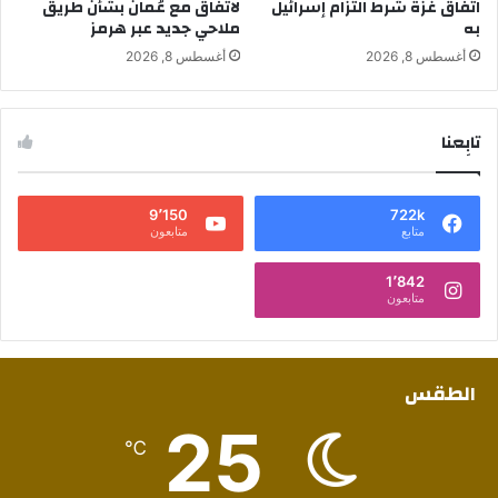
اتفاق غزة شرط التزام إسرائيل
لاتفاق مع عُمان بشأن طريق
به
ملاحي جديد عبر هرمز
أغسطس 8, 2026
أغسطس 8, 2026
تابِعنا
9٬150
722k
متابع
متابعون
1٬842
متابعون
الطقس
25
℃