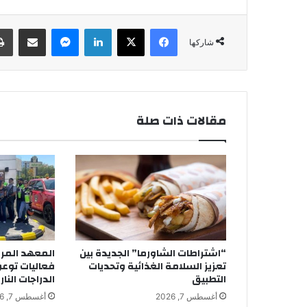
فيسبوك
‫X
لينكدإن
ماسنجر
مشاركة عبر البريد
شاركها
مقالات ذات صلة
“اشتراطات الشاورما” الجديدة بين
المعهد المرو
تعزيز السلامة الغذائية وتحديات
فعاليات توع
التطبيق
الدراجات النار
أغسطس 7, 2026
أغسطس 7, 2026