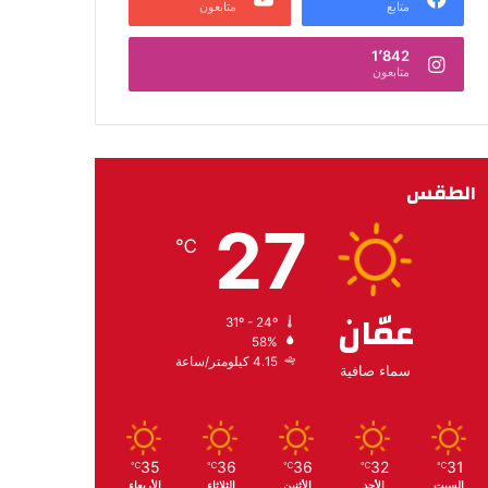
متابع
متابعون
1٬842
متابعون
الطقس
27
℃
عمّان
31º - 24º
58%
4.15 كيلومتر/ساعة
سماء صافية
35
36
36
32
31
℃
℃
℃
℃
℃
السبت
الأحد
الأثنين
الثلاثاء
الأربعاء