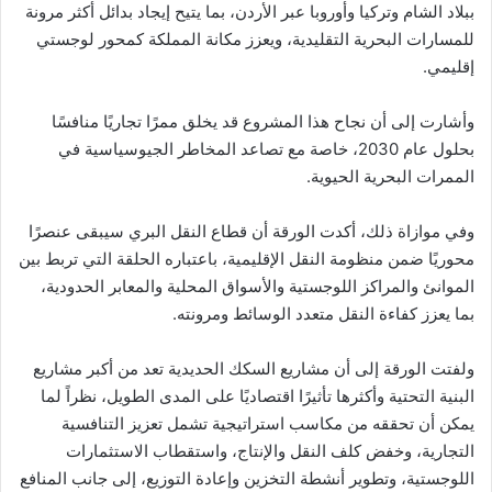
ببلاد الشام وتركيا وأوروبا عبر الأردن، بما يتيح إيجاد بدائل أكثر مرونة
للمسارات البحرية التقليدية، ويعزز مكانة المملكة كمحور لوجستي
إقليمي.
وأشارت إلى أن نجاح هذا المشروع قد يخلق ممرًا تجاريًا منافسًا
بحلول عام 2030، خاصة مع تصاعد المخاطر الجيوسياسية في
الممرات البحرية الحيوية.
وفي موازاة ذلك، أكدت الورقة أن قطاع النقل البري سيبقى عنصرًا
محوريًا ضمن منظومة النقل الإقليمية، باعتباره الحلقة التي تربط بين
الموانئ والمراكز اللوجستية والأسواق المحلية والمعابر الحدودية،
بما يعزز كفاءة النقل متعدد الوسائط ومرونته.
ولفتت الورقة إلى أن مشاريع السكك الحديدية تعد من أكبر مشاريع
البنية التحتية وأكثرها تأثيرًا اقتصاديًا على المدى الطويل، نظراً لما
يمكن أن تحققه من مكاسب استراتيجية تشمل تعزيز التنافسية
التجارية، وخفض كلف النقل والإنتاج، واستقطاب الاستثمارات
اللوجستية، وتطوير أنشطة التخزين وإعادة التوزيع، إلى جانب المنافع