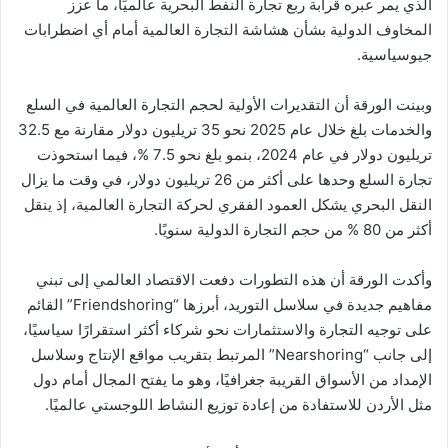
الذي يمر عبره قرابة ربع تجارة النفط البحرية عالميًا، ما عزز
المخاوف الدولية بشأن هشاشة التجارة العالمية أمام أي اضطرابات
جيوسياسية.
وبينت الورقة أن التقديرات الأولية لحجم التجارة العالمية في السلع
والخدمات بلغ خلال عام 2025 نحو 35 تريليون دولار مقارنة مع 32.5
تريليون دولار في عام 2024، بنمو بلغ نحو 7.5 %، فيما استحوذت
تجارة السلع وحدها على أكثر من 26 تريليون دولار، في وقت ما يزال
النقل البحري يشكل العمود الفقري لحركة التجارة العالمية، إذ ينقل
أكثر من 80 % من حجم التجارة الدولية سنويًا.
وأكدت الورقة أن هذه التطورات دفعت الاقتصاد العالمي إلى تبني
مفاهيم جديدة في سلاسل التوريد، أبرزها “Friendshoring” القائم
على توجيه التجارة والاستثمارات نحو شركاء أكثر استقرارًا سياسيًا،
إلى جانب “Nearshoring” المرتبط بتقريب مواقع الإنتاج وسلاسل
الإمداد من الأسواق القريبة جغرافيًا، وهو ما يفتح المجال أمام دول
مثل الأردن للاستفادة من إعادة توزيع النشاط اللوجستي عالميًا.