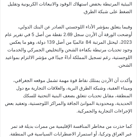
البيئية المرتبطة بخفض استهلاك الوقود والانبعاثات الكربونية وتقليل
الضغط على شبكة الطرق.
وفيما يتعلق بمؤشر الأداء اللوجستي الصادر عن البنك الدولي،
أوضحت الورقة أن الأردن سجل 2.69 نقطة من أصل 5 في تقرير عام
2023، ليحتل المرتبة 84 عالميًا من أصل 139 دولة، وهو ما يعكس
وجود تحديات مرتبطة بكفاءة الشحن والتخليص الجمركي والخدمات
اللوجستية، رغم تسجيل المملكة أداءً جيدًا في مؤشر الالتزام بمواعيد
الشحن.
وأكدت أن الأردن يمتلك نقاط قوة مهمة تشمل موقعه الجغرافي،
وميناء العقبة، وشبكة الطرق البرية، والعلاقات التجارية مع دول
المنطقة، مقابل تحديات تتعلق بضعف البنية التحتية للسكك
الحديدية، ومحدودية الموانئ الجافة والمراكز اللوجستية، وتعقيد بعض
الإجراءات التجارية والجمركية.
كما حذرت من مخاطر المنافسة الإقليمية من ممرات بديلة قد تمر
عبر العراق وتركيا، أو استمرار الاضطرابات السياسية في المنطقة.