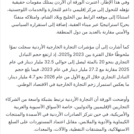
وفي هذا الإطار، اعتبرت الورقة أن الأردن يمتلك مقومات حقيقية
تؤهله للتحول إلى مركز إقليمي داعم للتجارة والخدمات اللوجستية،
استنادًا إلى موقعه الرابط بين الخليج وبلاد الشام، وامتلاكه منفذًا
بحريًا استراتيجيًا عبر ميناء العقبة، إضافة إلى استقراره السياسي
والأمني مقارنة بالعديد من دول المنطقة.
كما أشارت إلى أن مؤشرات التجارة الخارجية الأردنية سجلت نموًا
ملحوظًا خلال الفترة بين 2023 و2025، إذ ارتفع حجم التبادل
التجاري بنحو 20 بالمئة ليصل إلى حوالي 32.5 مليار دينار في عام
2025 مقارنة مع 27.2 مليار دينار في عام 2023، فيما بلغ حجم
التبادل التجاري خلال الربع الأول من عام 2026 نحو 4.7 مليار دينار،
ما يعكس استمرار زخم التجارة الخارجية في الاقتصاد الوطني.
وأوضحت الورقة أن التجارة الأردنية ترتبط بشبكة واسعة من الشركاء
التجاريين الإقليميين والدوليين، خاصة الأسواق الآسيوية والعربية
والأمريكية، في حين تتركز الصادرات الأردنية في الأسمدة والمنتجات
الكيماوية والأدوية والملابس، مقابل اعتماد المستوردات على السلع
الاستهلاكية، والمشتقات النفطية، والآلات، والمعدات.