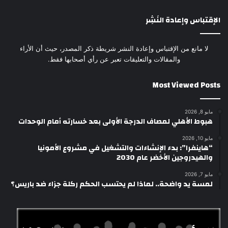
الإقتباس وإعادة النَشِر
لا مانع من الإقتباس وإعادة النشر شريطة ذكر المصدر، حيث أن الأراء
والمقالات والتعليقات تعبر عن رأي أصحابها فقط.
Most Viewed Posts
مايو 8, 2026
هبوط الأهلي لمصاف الدرجة الأولى بعد خسارته أمام الوحدات
مايو 10, 2026
“هاينفرا”: بدء الإنشاءات والتشغيل في مشروع الأمونيا
والهيدروجين الأخضر عام 2030
مايو 7, 2026
لمسة يد واضحة.. لماذا لم يحتسب الحكم ركلة جزاء ضد باريس؟