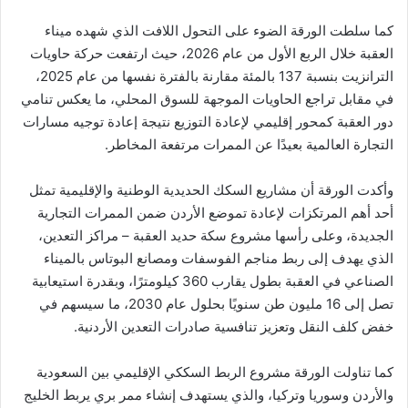
كما سلطت الورقة الضوء على التحول اللافت الذي شهده ميناء
العقبة خلال الربع الأول من عام 2026، حيث ارتفعت حركة حاويات
الترانزيت بنسبة 137 بالمئة مقارنة بالفترة نفسها من عام 2025،
في مقابل تراجع الحاويات الموجهة للسوق المحلي، ما يعكس تنامي
دور العقبة كمحور إقليمي لإعادة التوزيع نتيجة إعادة توجيه مسارات
التجارة العالمية بعيدًا عن الممرات مرتفعة المخاطر.
وأكدت الورقة أن مشاريع السكك الحديدية الوطنية والإقليمية تمثل
أحد أهم المرتكزات لإعادة تموضع الأردن ضمن الممرات التجارية
الجديدة، وعلى رأسها مشروع سكة حديد العقبة – مراكز التعدين،
الذي يهدف إلى ربط مناجم الفوسفات ومصانع البوتاس بالميناء
الصناعي في العقبة بطول يقارب 360 كيلومترًا، وبقدرة استيعابية
تصل إلى 16 مليون طن سنويًا بحلول عام 2030، ما سيسهم في
خفض كلف النقل وتعزيز تنافسية صادرات التعدين الأردنية.
كما تناولت الورقة مشروع الربط السككي الإقليمي بين السعودية
والأردن وسوريا وتركيا، والذي يستهدف إنشاء ممر بري يربط الخليج