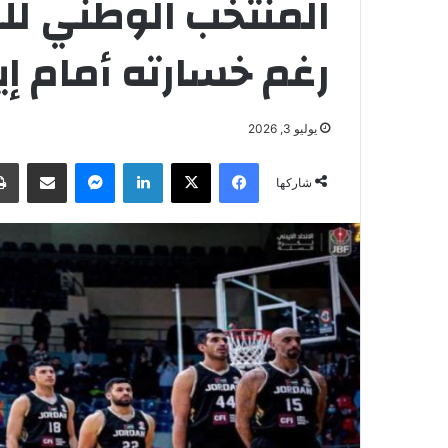
المنتخب الوطني للسل
رغم خسارته أمام إي
يوليو 3, 2026
فيسبوك
‫X
لينكدإن
ماسنجر
مشاركة عبر البريد
شاركها