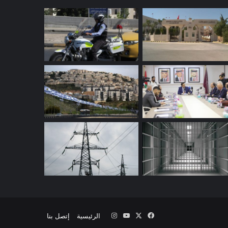
‫X
فيسبوك
‫YouTube
انستقرام
الرئيسية
إتصل بنا