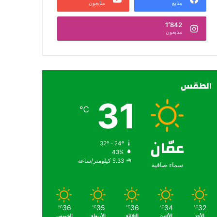
متابع
متابعون
1٬842
متابعون
الطقس
31
℃
عمّان
32º - 24º
43%
5.33 كيلومتر/ساعة
سماء صافية
36
35
36
34
32
℃
℃
℃
℃
℃
الأحد
الأثنين
الثلاثاء
الأربعاء
الخميس