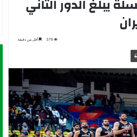
ة يبلغ الدور الثاني
ران
376
أقل من دقيقة
طباعة