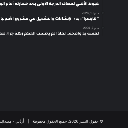
هبوط الأهلي لمصاف الدرجة الأولى بعد خسارته أمام ال
مايو 10, 2026
“هاينفرا”: بدء الإنشاءات والتشغيل في مشروع الأمونيا وال
مايو 7, 2026
لمسة يد واضحة.. لماذا لم يحتسب الحكم ركلة جزاء ضد
© حقوق النشر 2026، جميع الحقوق محفوظة | أُردُني - مِصداقِيةُ الخَبَر