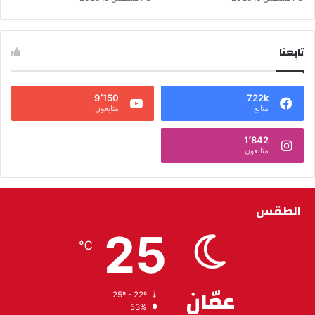
تابِعنا
9٬150
722k
متابع
متابعون
1٬842
متابعون
الطقس
25
℃
عمّان
25º - 22º
53%