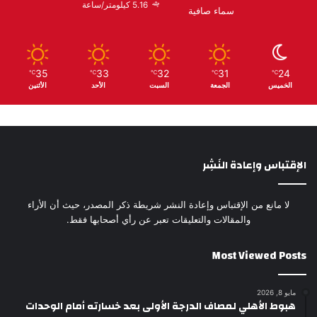
5.16 كيلومتر/ساعة
سماء صافية
35
33
32
31
24
℃
℃
℃
℃
℃
الخميس
الجمعة
السبت
الأحد
الأثنين
الإقتباس وإعادة النَشِر
لا مانع من الإقتباس وإعادة النشر شريطة ذكر المصدر، حيث أن الأراء
والمقالات والتعليقات تعبر عن رأي أصحابها فقط.
Most Viewed Posts
مايو 8, 2026
هبوط الأهلي لمصاف الدرجة الأولى بعد خسارته أمام الوحدات