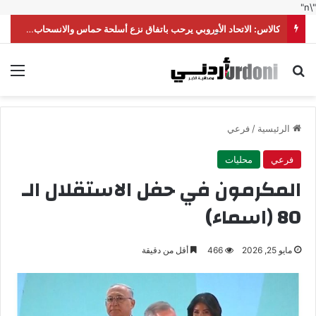
"\n"
كالاس: الاتحاد الأوروبي يرحب باتفاق نزع أسلحة حماس والانسحاب الإسرائيلي من غزة
بحث عن
الق
الرئيسية
/
فرعي
فرعي
محليات
المكرمون في حفل الاستقلال الـ
80 (اسماء)
مايو 25, 2026
466
أقل من دقيقة