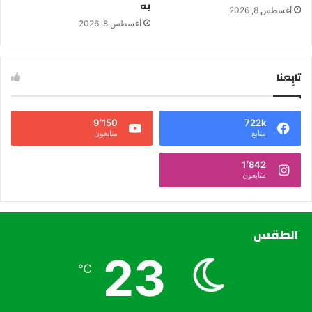
به
أغسطس 8, 2026
أغسطس 8, 2026
تابِعنا
9٬150
722k
متابع
متابعون
1٬842
متابعون
الطقس
23
℃