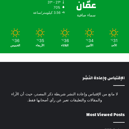
عمّان
31º - 21º
70%
3.56 كيلومتر/ساعة
سماء صافية
36
35
36
34
31
℃
℃
℃
℃
℃
الأحد
الأثنين
الثلاثاء
الأربعاء
الخميس
الإقتباس وإعادة النَشِر
لا مانع من الإقتباس وإعادة النشر شريطة ذكر المصدر، حيث أن الأراء
والمقالات والتعليقات تعبر عن رأي أصحابها فقط.
Most Viewed Posts