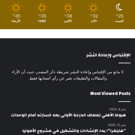
35
35
36
32
25
℃
℃
℃
℃
℃
السبت
الأحد
الأثنين
الثلاثاء
الأربعاء
الإقتباس وإعادة النَشِر
لا مانع من الإقتباس وإعادة النشر شريطة ذكر المصدر، حيث أن الأراء
والمقالات والتعليقات تعبر عن رأي أصحابها فقط.
Most Viewed Posts
مايو 8, 2026
هبوط الأهلي لمصاف الدرجة الأولى بعد خسارته أمام الوحدات
مايو 10, 2026
“هاينفرا”: بدء الإنشاءات والتشغيل في مشروع الأمونيا