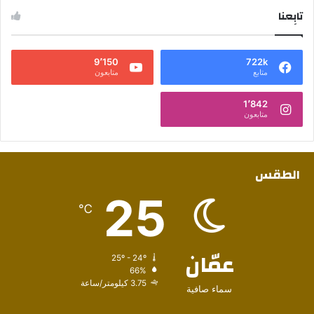
تابِعنا
9٬150
722k
متابع
متابعون
1٬842
متابعون
الطقس
25
℃
عمّان
25º - 24º
66%
3.75 كيلومتر/ساعة
سماء صافية