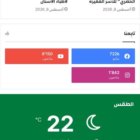
الحضري” للأسر الفقيرة
لأطباء الأسنان
أغسطس 9, 2026
أغسطس 9, 2026
تابِعنا
9٬150
722k
متابع
متابعون
1٬842
متابعون
الطقس
22
℃