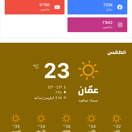
9٬150
722k
متابع
متابعون
1٬842
متابعون
الطقس
23
℃
عمّان
32º - 23º
71%
3.14 كيلومتر/ساعة
سماء صافية
35
34
36
34
32
℃
℃
℃
℃
℃
الأحد
الأثنين
الثلاثاء
الأربعاء
الخميس