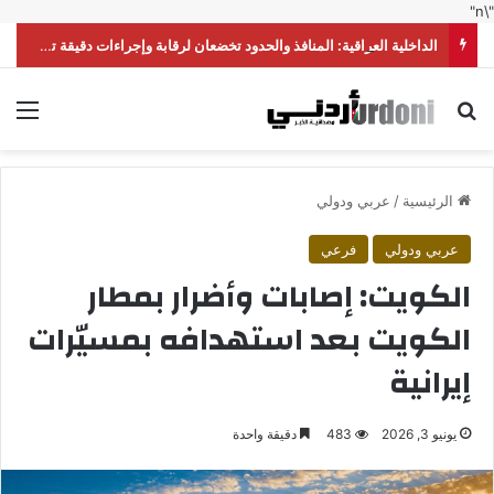
"\n"
الداخلية العراقية: المنافذ والحدود تخضعان لرقابة وإجراءات دقيقة تحقق أعلى درجات الأمن
بحث عن
الق
الرئيسية
/
عربي ودولي
عربي ودولي
فرعي
الكويت: إصابات وأضرار بمطار
الكويت بعد استهدافه بمسيّرات
إيرانية
يونيو 3, 2026
483
دقيقة واحدة