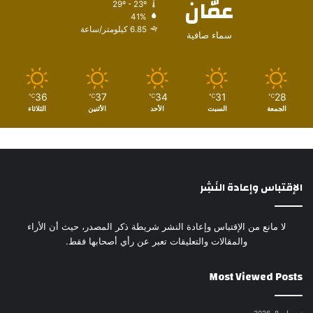
عمّان
29º - 23º
41%
6.85 كيلومتر/ساعة
سماء صافية
36
37
34
31
28
℃
℃
℃
℃
℃
الجمعة
السبت
الأحد
الأثنين
الثلاثاء
الإقتباس وإعادة النَشِر
لا مانع من الإقتباس وإعادة النشر شريطة ذكر المصدر، حيث أن الأراء
والمقالات والتعليقات تعبر عن رأي أصحابها فقط.
Most Viewed Posts
مايو 8, 2026