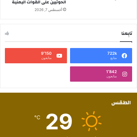
الحوثيين على القوات اليمنية
أغسطس 7, 2026
تابِعنا
9٬150
722k
متابع
متابعون
1٬842
متابعون
الطقس
29
℃