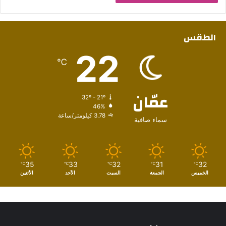
الطقس
22
℃
عمّان
32º - 21º
46%
3.78 كيلومتر/ساعة
سماء صافية
35
33
32
31
32
℃
℃
℃
℃
℃
الخميس
الجمعة
السبت
الأحد
الأثنين